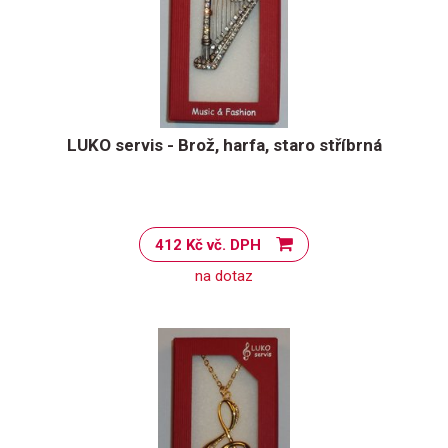
LUKO servis - Brož, harfa, staro stříbrná
412 Kč vč. DPH
na dotaz