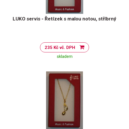
LUKO servis - Řetízek s malou notou, stříbrný
235 Kč vč. DPH
skladem