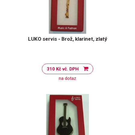
LUKO servis - Brož, klarinet, zlatý
310 Kč vč. DPH
na dotaz