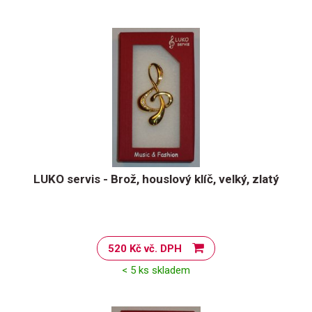
LUKO servis - Brož, houslový klíč, velký, zlatý
520 Kč vč. DPH
< 5 ks skladem