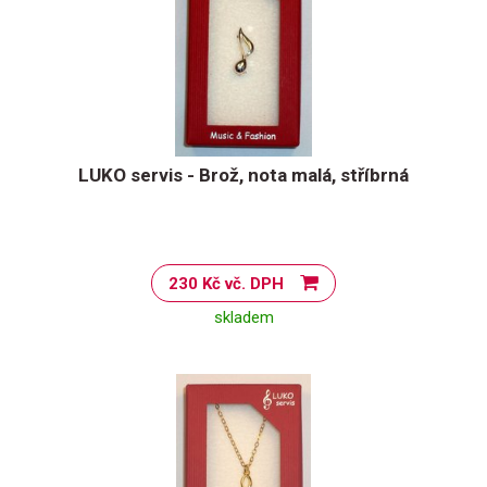
LUKO servis - Brož, nota malá, stříbrná
230 Kč vč. DPH
skladem