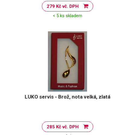
279 Kč vč. DPH
< 5 ks skladem
LUKO servis - Brož, nota velká, zlatá
285 Kč vč. DPH