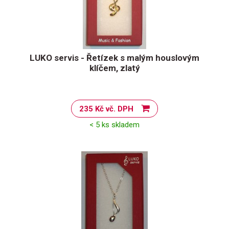
LUKO servis - Řetízek s malým houslovým
klíčem, zlatý
235 Kč vč. DPH
< 5 ks skladem