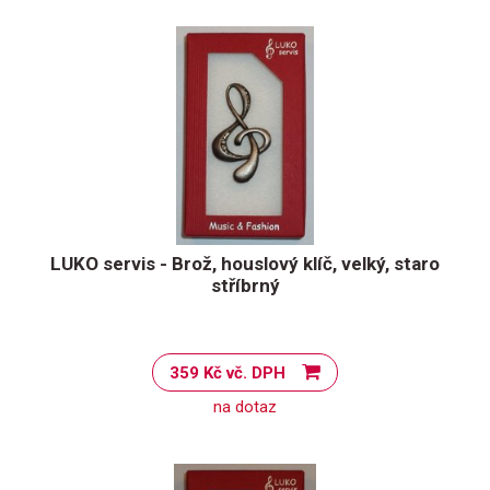
LUKO servis - Brož, houslový klíč, velký, staro
stříbrný
359 Kč vč. DPH
na dotaz