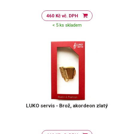
460 Kč vč. DPH
< 5 ks skladem
LUKO servis - Brož, akordeon zlatý