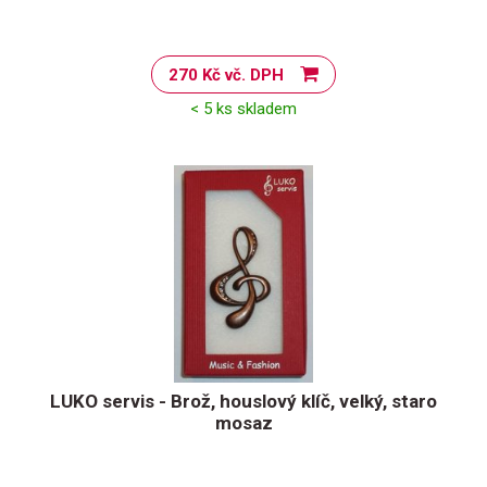
270 Kč vč. DPH
< 5 ks skladem
LUKO servis - Brož, houslový klíč, velký, staro
mosaz