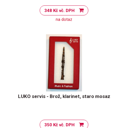
348 Kč vč. DPH
na dotaz
LUKO servis - Brož, klarinet, staro mosaz
350 Kč vč. DPH