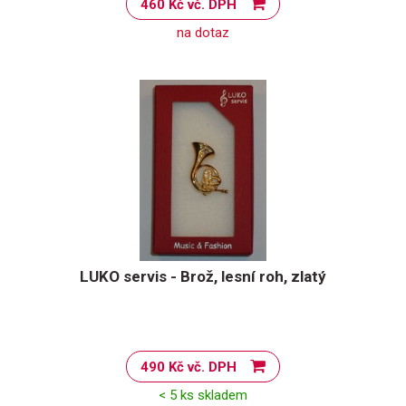
460 Kč vč. DPH
na dotaz
LUKO servis - Brož, lesní roh, zlatý
490 Kč vč. DPH
< 5 ks skladem