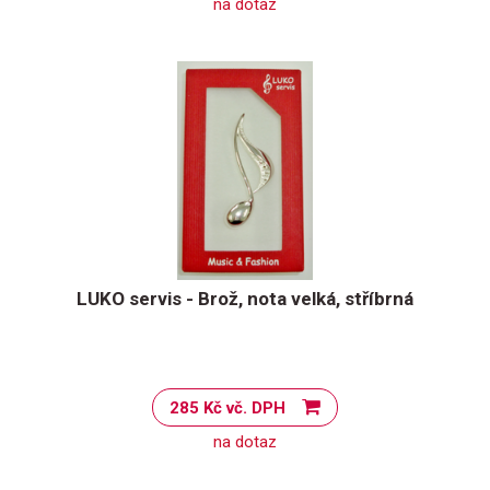
na dotaz
LUKO servis - Brož, nota velká, stříbrná
285 Kč vč. DPH
na dotaz