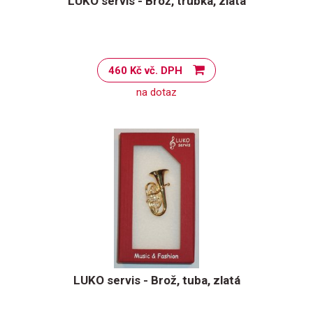
LUKO servis - Brož, trubka, zlatá
460 Kč vč. DPH
na dotaz
LUKO servis - Brož, tuba, zlatá