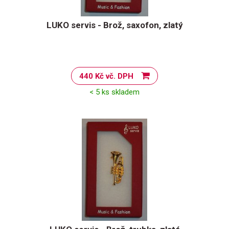
LUKO servis - Brož, saxofon, zlatý
440 Kč vč. DPH
< 5 ks skladem