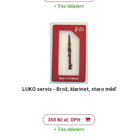
< 5 ks skladem
LUKO servis - Brož, klarinet, staro měď
350 Kč vč. DPH
< 5 ks skladem