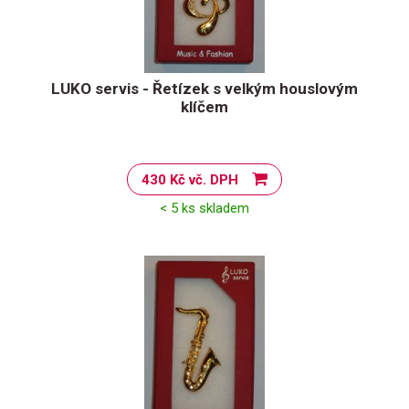
LUKO servis - Řetízek s velkým houslovým
klíčem
430 Kč vč. DPH
< 5 ks skladem