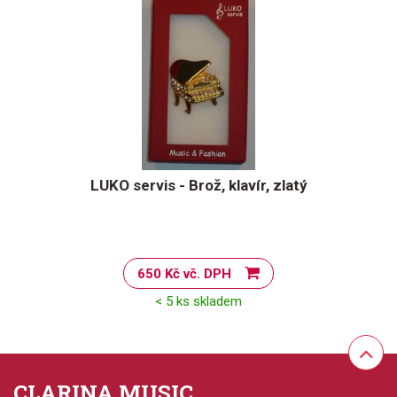
LUKO servis - Brož, klavír, zlatý
650 Kč vč. DPH
< 5 ks skladem
CLARINA MUSIC