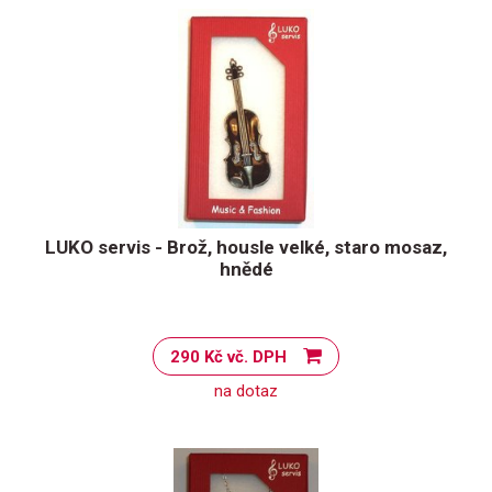
LUKO servis - Brož, housle velké, staro mosaz,
hnědé
290 Kč vč. DPH
na dotaz