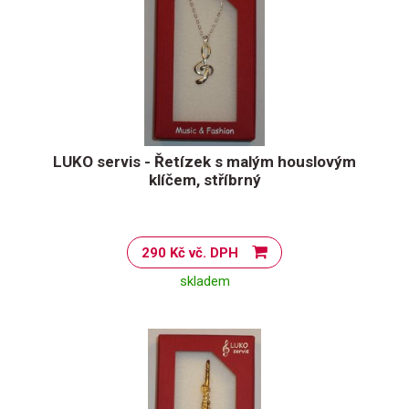
LUKO servis - Řetízek s malým houslovým
klíčem, stříbrný
290 Kč vč. DPH
skladem