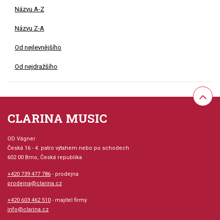
Názvu A-Z
Názvu Z-A
Od nejlevnějšího
Od nejdražšího
CLARINA MUSIC
OD Vágner
Česká 16 - 4. patro výtahem nebo po schodech
602 00 Brno, Česká republika
+420 739 477 786
- prodejna
prodejna@clarina.cz
+420 603 462 510
- majitel firmy
info@clarina.cz