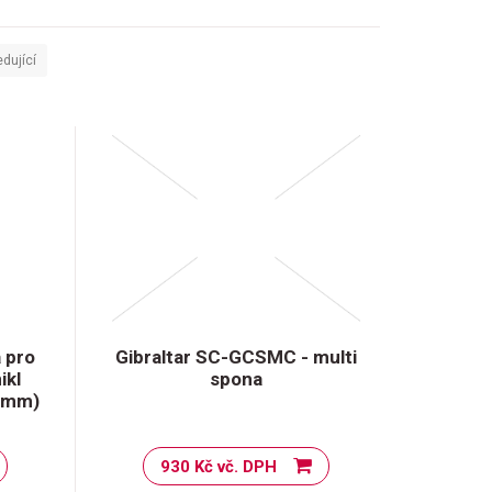
dující
a pro
Gibraltar SC-GCSMC - multi
ikl
spona
3 mm)
930 Kč vč. DPH