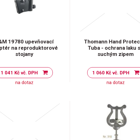
&M 19780 upevňovací
Thomann Hand Protect
ptér na reproduktorové
Tuba - ochrana laku 
stojany
suchým zipem
1 041 Kč vč. DPH
1 060 Kč vč. DPH
na dotaz
na dotaz