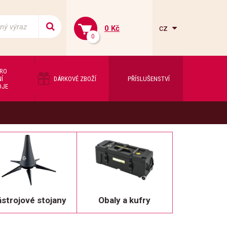
cz
0 Kč
0
PRO
Í
DÁRKOVÉ ZBOŽÍ
PŘÍSLUŠENSTVÍ
OJE
strojové stojany
Obaly a kufry