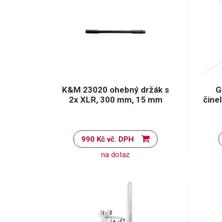
K&M 23020 ohebný držák s
G
2x XLR, 300 mm, 15 mm
čine
990 Kč vč. DPH
na dotaz