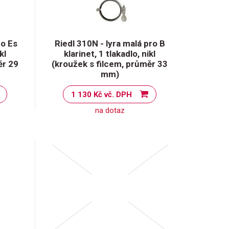
ro Es
Riedl 310N - lyra malá pro B
kl
klarinet, 1 tlakadlo, nikl
ěr 29
(kroužek s filcem, průměr 33
mm)
1 130 Kč vč. DPH
na dotaz