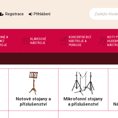
Registrace
Přihlášení
NNÉ A
KONCERTNÍ BICÍ
NOTY 
KLÁVESOVÉ
ACÍ
NÁSTROJE A
HUDEBN
NÁSTROJE
ROJE
PERKUSE
NÁSTR
Notové stojany a
Mikrofonní stojany
příslušenství
a příslušenství
Ná