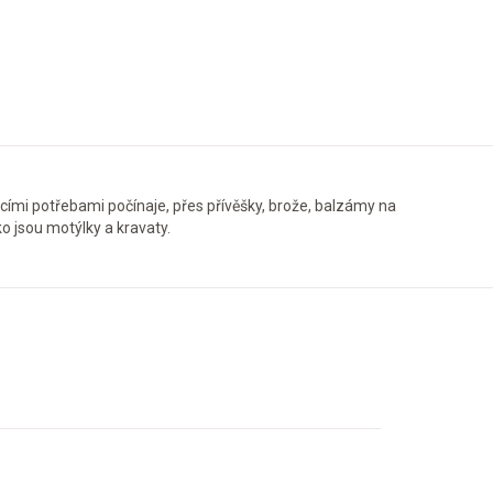
cími potřebami počínaje, přes přívěšky, brože, balzámy na
ko jsou motýlky a kravaty.