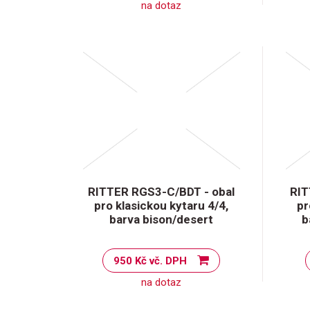
na dotaz
RITTER RGS3-C/BDT - obal
RIT
pro klasickou kytaru 4/4,
pr
barva bison/desert
b
950 Kč vč. DPH
na dotaz