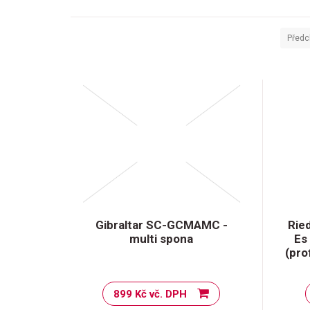
Předc
Gibraltar SC-GCMAMC -
Ried
multi spona
Es 
(pro
899 Kč vč. DPH