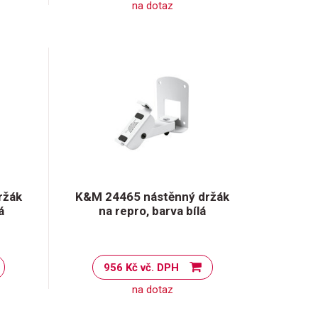
na dotaz
ržák
K&M 24465 nástěnný držák
á
na repro, barva bílá
956 Kč vč. DPH
na dotaz