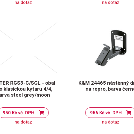
na dotaz
na dotaz
TER RGS3-C/SGL - obal
K&M 24465 nástěnný d
o klasickou kytaru 4/4,
na repro, barva čern
arva steel grey/moon
950 Kč vč. DPH
956 Kč vč. DPH
na dotaz
na dotaz