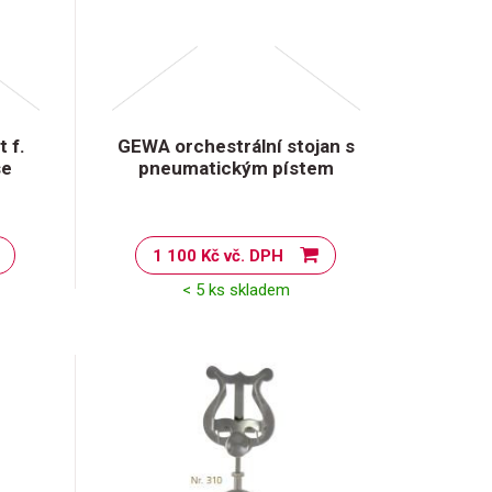
 f.
GEWA orchestrální stojan s
se
pneumatickým pístem
1 100 Kč vč. DPH
< 5 ks skladem