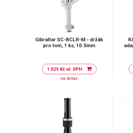
Gibraltar SC-BCLR-M - držák
K
pro tom, 1 ks, 10.5mm
ada
1 025 Kč vč. DPH
na dotaz