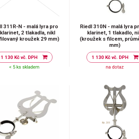
l 311R-N - malá lyra pro
Riedl 310N - malá lyra p
klarinet, 2 tlakadla, nikl
klarinet, 1 tlakadlo, ni
filovaný kroužek 29 mm)
(kroužek s filcem, prům
mm)
1 130 Kč vč. DPH
1 130 Kč vč. DPH
< 5 ks skladem
na dotaz