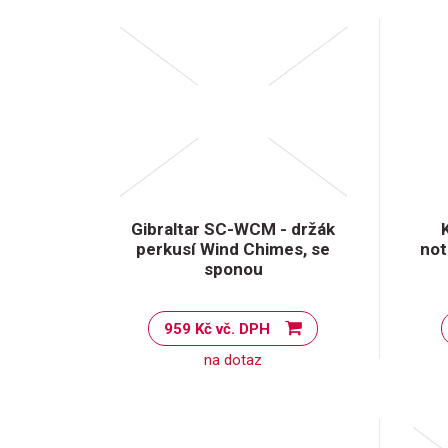
Gibraltar SC-WCM - držák
perkusí Wind Chimes, se
not
sponou
959 Kč vč. DPH
na dotaz