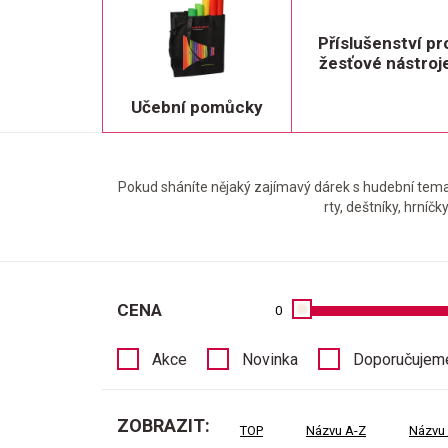
Příslušenství pr
žesťové nástroj
Učební pomůcky
Pokud sháníte nějaký zajímavý dárek s hudební temat
rty, deštníky, hrníč
CENA
0
Akce
Novinka
Doporučujem
ZOBRAZIT:
TOP
Názvu A-Z
Názvu