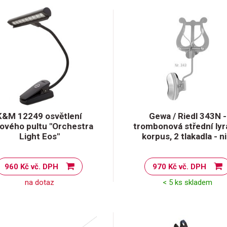
K&M 12249 osvětlení
Gewa / Riedl 343N -
ového pultu "Orchestra
trombonová střední lyr
Light Eos"
korpus, 2 tlakadla - ni
960 Kč vč. DPH
970 Kč vč. DPH
na dotaz
< 5 ks skladem