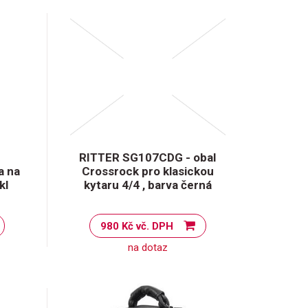
RITTER SG107CDG - obal
a na
Crossrock pro klasickou
kl
kytaru 4/4 , barva černá
980 Kč vč. DPH
na dotaz