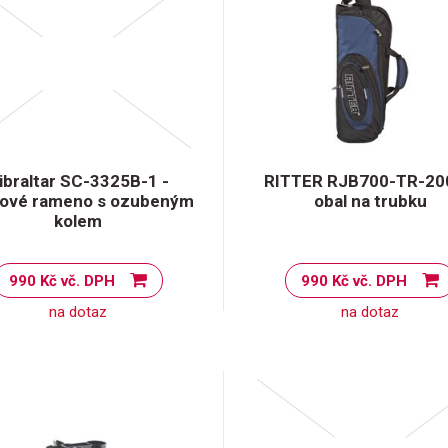
ibraltar SC-3325B-1 -
RITTER RJB700-TR-20
lové rameno s ozubeným
obal na trubku
kolem
990 Kč vč. DPH
990 Kč vč. DPH
na dotaz
na dotaz