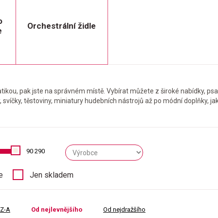
o
Orchestrální židle
e
ikou, pak jste na správném místě. Vybírat můžete z široké nabídky, psa
ky, svíčky, těstoviny, miniatury hudebních nástrojů až po módní doplňky, ja
90 290
e
Jen skladem
 Z-A
Od nejlevnějšího
Od nejdražšího