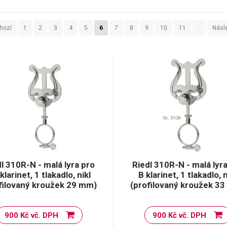
hozí
1
2
3
4
5
6
7
8
9
10
11
..
Násle
l 310R-N - malá lyra pro
Riedl 310R-N - malá lyr
klarinet, 1 tlakadlo, nikl
B klarinet, 1 tlakadlo, n
filovaný kroužek 29 mm)
(profilovaný kroužek 3
900 Kč vč. DPH
900 Kč vč. DPH