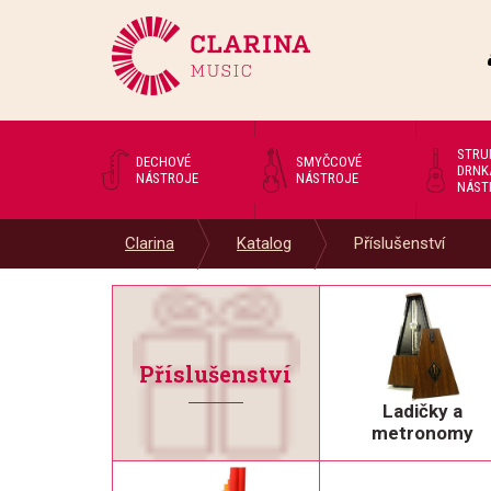
STRU
DECHOVÉ
SMYČCOVÉ
DRNK
NÁSTROJE
NÁSTROJE
NÁST
Clarina
Katalog
Příslušenství
Příslušenství
Ladičky a
metronomy