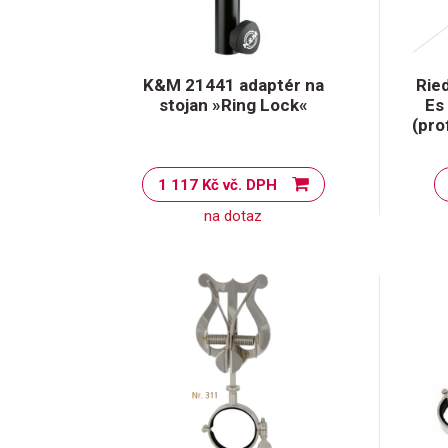
K&M 21441 adaptér na
Ried
stojan »Ring Lock«
Es 
(pro
1 117 Kč vč. DPH
na dotaz