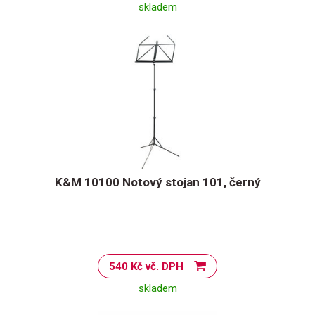
skladem
K&M 10100 Notový stojan 101, černý
540 Kč vč. DPH
skladem