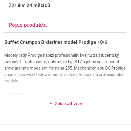
Záruka:
24 měsíců
Popis produktu
Buffet Crampon B klarinet model Prodige 18/6
Modely řady Prodige nabízí profesionální kvalitu za studentský
rozpočet. Tento nástroj nahrazuje typ B12 a jedná se o klarinet
srovnatelný s modelem Yamaha 255. Mechanicky jsou BC Prodige
stejné, jako vyšší třídy a snadněji se tak přechází na profesionální
modely.
Specifikace:
18 klapek
6 brýlí
soudek 64 mm
ladění 442 Hz