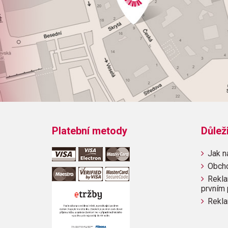
Platební metody
Důlež
Jak n
Obch
Rekla
prvním 
Rekla