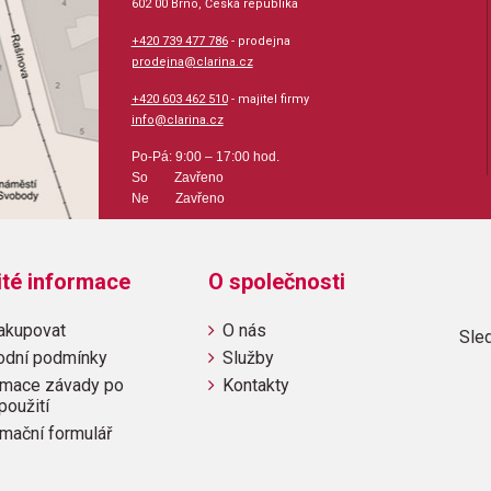
602 00 Brno, Česká republika
+420 739 477 786
- prodejna
prodejna@clarina.cz
+420 603 462 510
- majitel firmy
info@clarina.cz
Po-Pá: 9:00 – 17:00 hod.
So Zavřeno
Ne Zavřeno
ité informace
O společnosti
akupovat
O nás
Sled
odní podmínky
Služby
mace závady po
Kontakty
použití
mační formulář