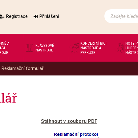
Registrace
Přihlášení
NNÉ A
KONCERTNÍ BICÍ
NOTY 
KLÁVESOVÉ
ACÍ
NÁSTROJE A
HUDEBN
NÁSTROJE
ROJE
PERKUSE
NÁSTR
Reklamační formulář
lář
Stáhnout v souboru PDF