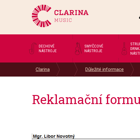
STRU
DECHOVÉ
SMYČCOVÉ
DRNK
NÁSTROJE
NÁSTROJE
NÁST
Clarina
Důležité informace
Reklamační formu