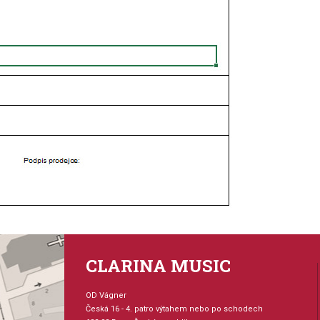
CLARINA MUSIC
OD Vágner
Česká 16 - 4. patro výtahem nebo po schodech