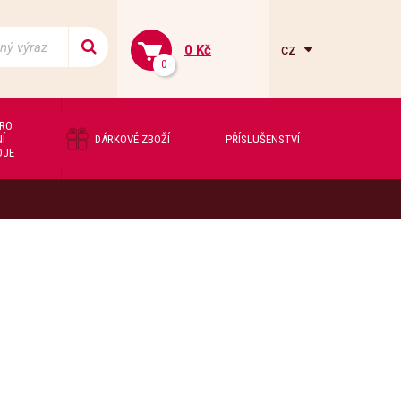
cz
0 Kč
0
PRO
Í
DÁRKOVÉ ZBOŽÍ
PŘÍSLUŠENSTVÍ
OJE