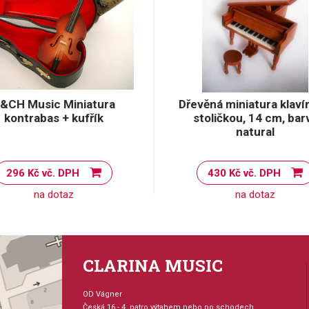
&CH Music Miniatura
Dřevěná miniatura klaví
kontrabas + kufřík
stoličkou, 14 cm, bar
natural
296 Kč vč. DPH
430 Kč vč. DPH
na dotaz
na dotaz
CLARINA MUSIC
OD Vágner
Česká 16 - 4. patro výtahem nebo po schodech