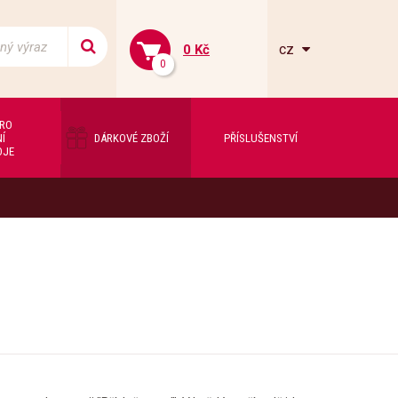
cz
0 Kč
0
PRO
Í
DÁRKOVÉ ZBOŽÍ
PŘÍSLUŠENSTVÍ
OJE