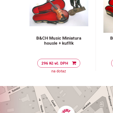
B&CH Music Miniatura
B
housle + kufřík
296 Kč vč. DPH
na dotaz