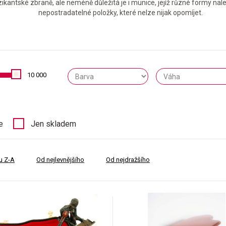
tské zbraně, ale neméně důležitá je i munice, jejíž různé formy nalezn
nepostradatelné položky, které nelze nijak opomíjet.
10 000
e
Jen skladem
u Z-A
Od nejlevnějšího
Od nejdražšího