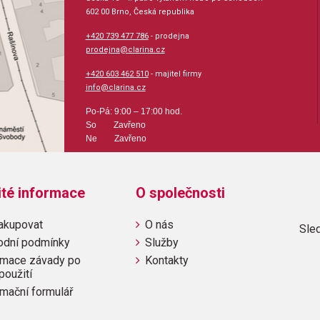
602 00 Brno, Česká republika
+420 739 477 786
- prodejna
prodejna@clarina.cz
+420 603 462 510
- majitel firmy
info@clarina.cz
Po-Pá: 9:00 – 17:00 hod.
So Zavřeno
Ne Zavřeno
ité informace
O společnosti
akupovat
O nás
Sled
odní podmínky
Služby
mace závady po
Kontakty
použití
mační formulář