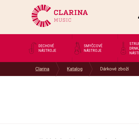
STRU
DECHOVÉ
SMYČCOVÉ
DRNK
NÁSTROJE
NÁSTROJE
NÁST
Clarina
Katalog
Dárkové zboží