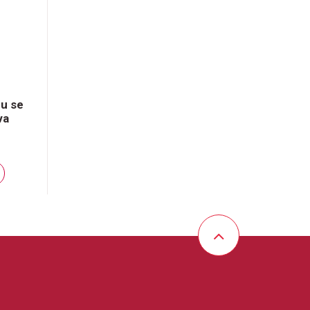
ru se
va