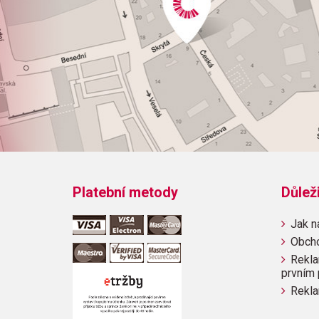
Platební metody
Důlež
Jak n
Obch
Rekla
prvním 
Rekla