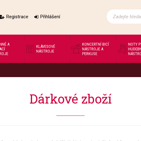
Registrace
Přihlášení
NNÉ A
KONCERTNÍ BICÍ
NOTY 
KLÁVESOVÉ
ACÍ
NÁSTROJE A
HUDEBN
NÁSTROJE
ROJE
PERKUSE
NÁSTR
Dárkové zboží