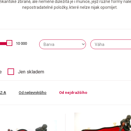
tské zbraně, ale neméně důležitá je i munice, jejíž různé formy nalezn
nepostradatelné položky, které nelze nijak opomíjet.
10 000
e
Jen skladem
 Z-A
Od nejlevnějšího
Od nejdražšího