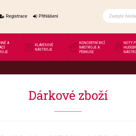
Registrace
Přihlášení
NNÉ A
KONCERTNÍ BICÍ
NOTY 
KLÁVESOVÉ
ACÍ
NÁSTROJE A
HUDEBN
NÁSTROJE
ROJE
PERKUSE
NÁSTR
Dárkové zboží