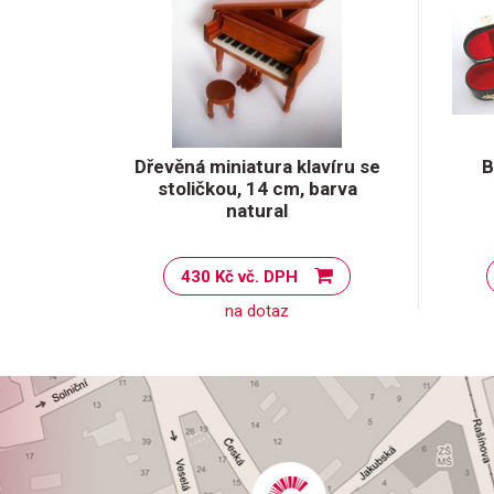
Dřevěná miniatura klavíru se
B
stoličkou, 14 cm, barva
natural
430 Kč vč. DPH
na dotaz