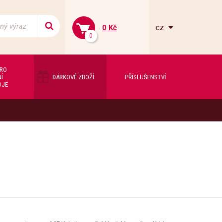
cz
0 Kč
0
PRO
Í
DÁRKOVÉ ZBOŽÍ
PŘÍSLUŠENSTVÍ
OJE