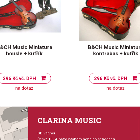
&CH Music Miniatura
B&CH Music Miniatu
housle + kufřík
kontrabas + kufřík
296 Kč vč. DPH
296 Kč vč. DPH
na dotaz
na dotaz
CLARINA MUSIC
OD Vágner
Česká 16 - 4. patro výtahem nebo po schodech