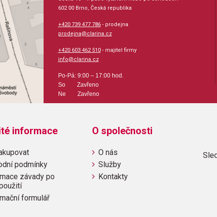
602 00 Brno, Česká republika
+420 739 477 786
- prodejna
prodejna@clarina.cz
+420 603 462 510
- majitel firmy
info@clarina.cz
Po-Pá: 9:00 – 17:00 hod.
So Zavřeno
Ne Zavřeno
ité informace
O společnosti
akupovat
O nás
Sled
odní podmínky
Služby
mace závady po
Kontakty
použití
mační formulář