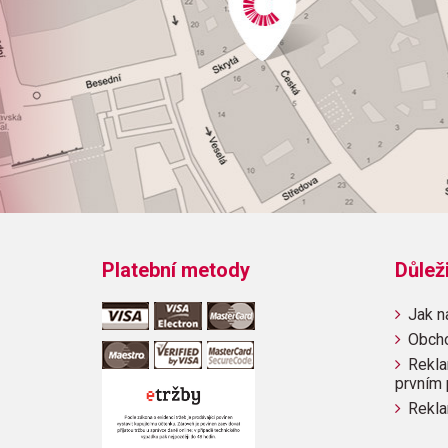
Platební metody
Důlež
Jak n
Obch
Rekla
prvním 
Rekla