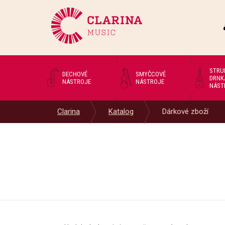
STRU
DECHOVÉ
SMYČCOVÉ
DRNK
NÁSTROJE
NÁSTROJE
NÁST
Clarina
Katalog
Dárkové zboží