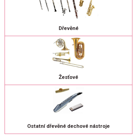
Dřevěné
Žesťové
Ostatní dřevěné dechové nástroje