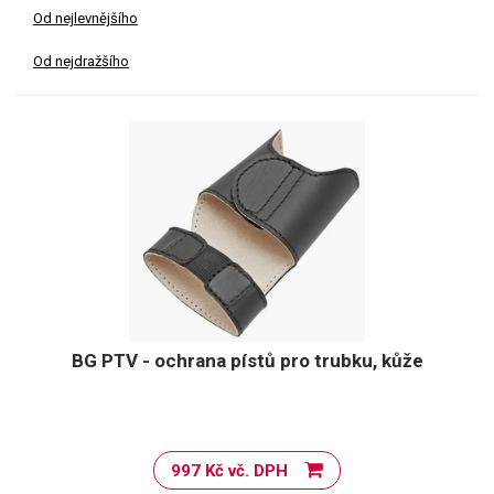
Od nejlevnějšího
Od nejdražšího
BG PTV - ochrana pístů pro trubku, kůže
997 Kč vč. DPH