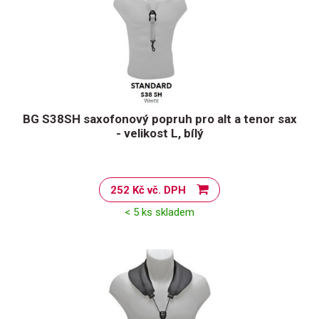
BG S38SH saxofonový popruh pro alt a tenor sax
- velikost L, bílý
252 Kč vč. DPH
< 5 ks skladem