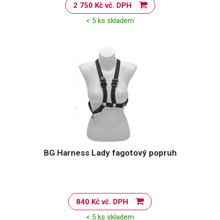
2 750 Kč vč. DPH
< 5 ks skladem
BG Harness Lady fagotový popruh
840 Kč vč. DPH
< 5 ks skladem