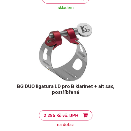
skladem
BG DUO ligatura LD pro B klarinet + alt sax,
postříbřená
2 285 Kč vč. DPH
na dotaz