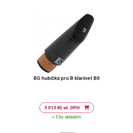
BG hubička pro B klarinet B0
3 013 Kč vč. DPH
< 5 ks skladem