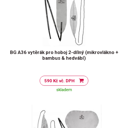
BG A36 vytěrák pro hoboj 2-dílný (mikrovlákno +
bambus & hedvábí)
590 Kč vč. DPH
skladem