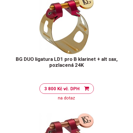
BG DUO ligatura LD1 pro B klarinet + alt sax,
pozlacená 24K
3 800 Kč vč. DPH
na dotaz