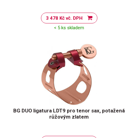
3 478 Kč vč. DPH
< 5 ks skladem
BG DUO ligatura LDT9 pro tenor sax, potažená
růžovým zlatem