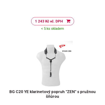
1 243 Kč vč. DPH
< 5 ks skladem
BG C20 YE klarinetový popruh "ZEN" s pružnou
šňůrou