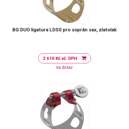
BG DUO ligatura LDS0 pro soprán sax, zlatolak
2 610 Kč vč. DPH
na dotaz