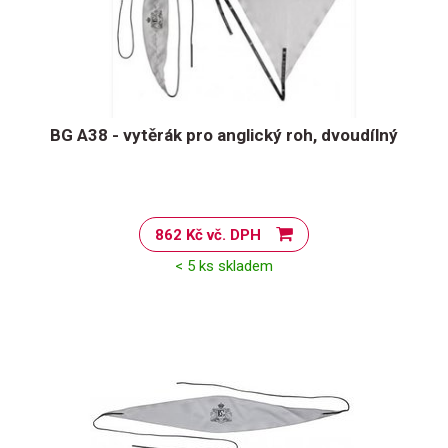
BG A38 - vytěrák pro anglický roh, dvoudílný
862 Kč vč. DPH
< 5 ks skladem