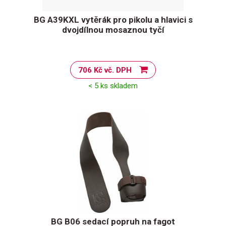
BG A39KXL vytěrák pro pikolu a hlavici s
dvojdílnou mosaznou tyčí
706 Kč vč. DPH
< 5 ks skladem
BG B06 sedací popruh na fagot