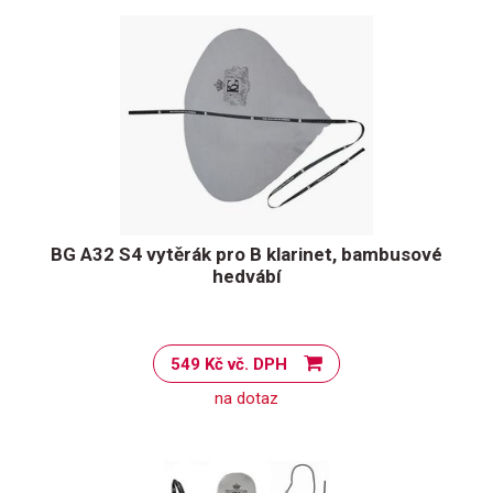
BG A32 S4 vytěrák pro B klarinet, bambusové
hedvábí
549 Kč vč. DPH
na dotaz