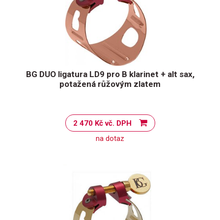
BG DUO ligatura LD9 pro B klarinet + alt sax,
potažená růžovým zlatem
2 470 Kč vč. DPH
na dotaz