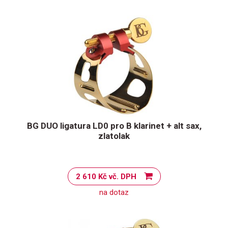
BG DUO ligatura LD0 pro B klarinet + alt sax,
zlatolak
2 610 Kč vč. DPH
na dotaz