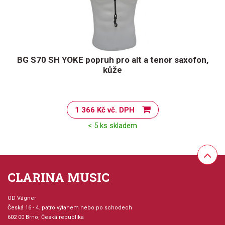
BG S70 SH YOKE popruh pro alt a tenor saxofon,
kůže
1 366 Kč vč. DPH
< 5 ks skladem
CLARINA MUSIC
OD Vágner
Česká 16 - 4. patro výtahem nebo po schodech
602 00 Brno, Česká republika