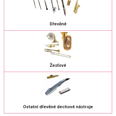
Dřevěné
Žesťové
Ostatní dřevěné dechové nástroje