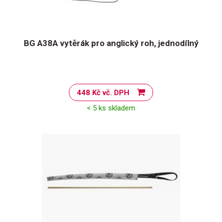
BG A38A vytěrák pro anglický roh, jednodílný
448 Kč vč. DPH
< 5 ks skladem