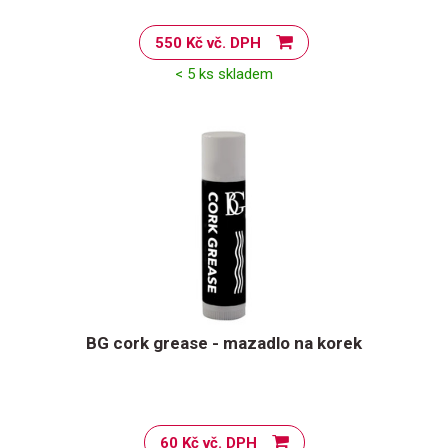
550 Kč vč. DPH
< 5 ks skladem
BG cork grease - mazadlo na korek
60 Kč vč. DPH