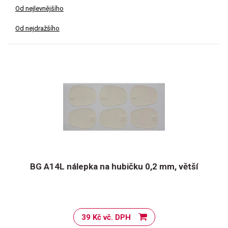
Od nejlevnějšího
Od nejdražšího
BG A14L nálepka na hubičku 0,2 mm, větší
39 Kč vč. DPH