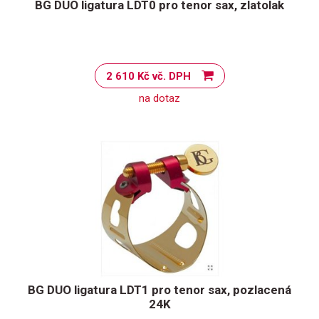
BG DUO ligatura LDT0 pro tenor sax, zlatolak
2 610 Kč vč. DPH
na dotaz
BG DUO ligatura LDT1 pro tenor sax, pozlacená
24K