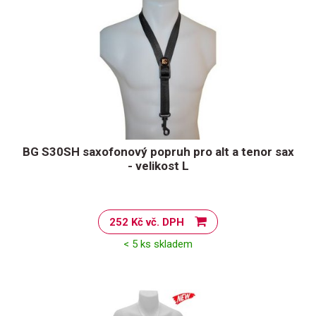
BG S30SH saxofonový popruh pro alt a tenor sax
- velikost L
252 Kč vč. DPH
< 5 ks skladem