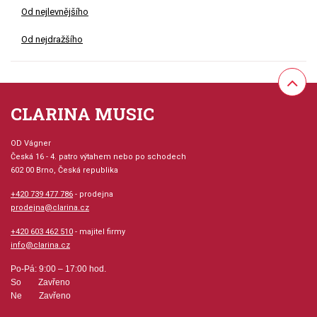
Od nejlevnějšího
Od nejdražšího
CLARINA MUSIC
OD Vágner
Česká 16 - 4. patro výtahem nebo po schodech
602 00 Brno, Česká republika
+420 739 477 786
- prodejna
prodejna@clarina.cz
+420 603 462 510
- majitel firmy
info@clarina.cz
Po-Pá: 9:00 – 17:00 hod.
So Zavřeno
Ne Zavřeno