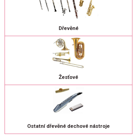
Dřevěné
Žesťové
Ostatní dřevěné dechové nástroje