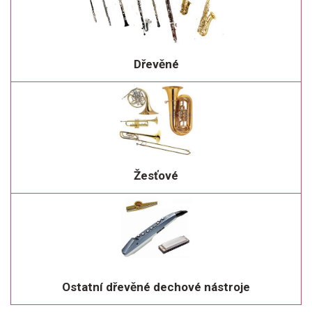
Dřevěné
Žesťové
Ostatní dřevěné dechové nástroje