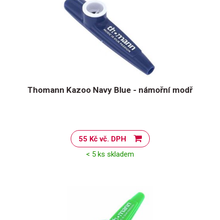
Thomann Kazoo Navy Blue - námořní modř
55 Kč vč. DPH
< 5 ks skladem