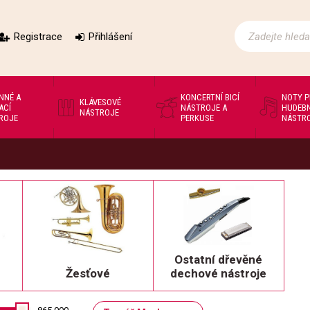
Registrace
Přihlášení
NNÉ A
KONCERTNÍ BICÍ
NOTY 
KLÁVESOVÉ
ACÍ
NÁSTROJE A
HUDEBN
NÁSTROJE
ROJE
PERKUSE
NÁSTR
Ostatní dřevěné
Žesťové
dechové nástroje