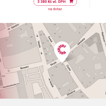
3 380 Kč vč. DPH
na dotaz