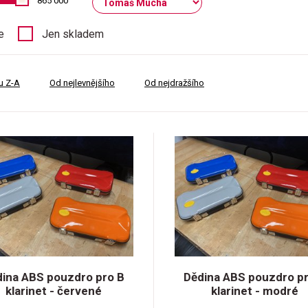
865 000
e
Jen skladem
u Z-A
Od nejlevnějšího
Od nejdražšího
dina ABS pouzdro pro B
Dědina ABS pouzdro pr
klarinet - červené
klarinet - modré