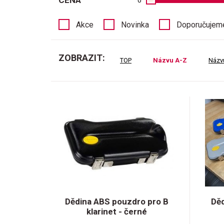
CENA
0
Akce
Novinka
Doporučujem
ZOBRAZIT:
TOP
Názvu A-Z
Názv
Dědina ABS pouzdro pro B
Dě
klarinet - černé