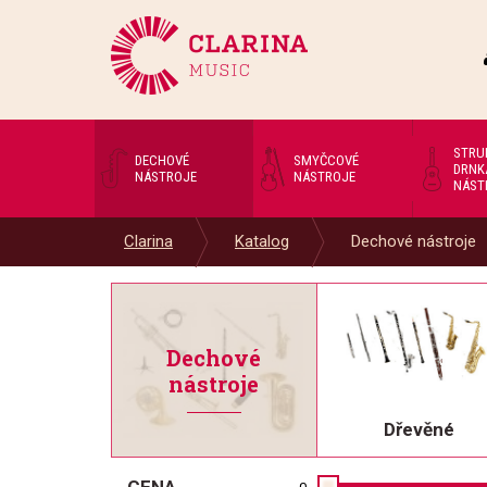
STRU
DECHOVÉ
SMYČCOVÉ
DRNK
NÁSTROJE
NÁSTROJE
NÁST
Clarina
Katalog
Dechové nástroje
Dechové
nástroje
Dřevěné