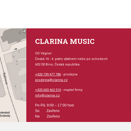
CLARINA MUSIC
OD Vágner
Česká 16 - 4. patro výtahem nebo po schodech
602 00 Brno, Česká republika
+420 739 477 786
- prodejna
prodejna@clarina.cz
+420 603 462 510
- majitel firmy
info@clarina.cz
Po-Pá: 9:00 – 17:00 hod.
So Zavřeno
Ne Zavřeno