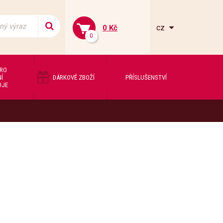
cz
0 Kč
0
PRO
Í
DÁRKOVÉ ZBOŽÍ
PŘÍSLUŠENSTVÍ
OJE