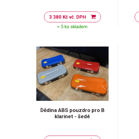
3 380 Kč vč. DPH
< 5 ks skladem
Dědina ABS pouzdro pro B
klarinet - šedé