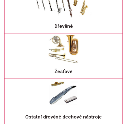
Dřevěné
Žesťové
Ostatní dřevěné dechové nástroje