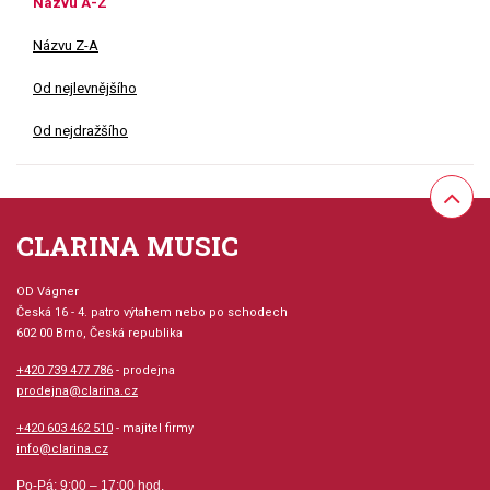
Názvu A-Z
Názvu Z-A
Od nejlevnějšího
Od nejdražšího
CLARINA MUSIC
OD Vágner
Česká 16 - 4. patro výtahem nebo po schodech
602 00 Brno, Česká republika
+420 739 477 786
- prodejna
prodejna@clarina.cz
+420 603 462 510
- majitel firmy
info@clarina.cz
Po-Pá: 9:00 – 17:00 hod.