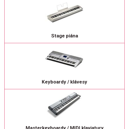
Stage piána
Keyboardy / klávesy
Masterkeyboardy / MIDI klaviatury