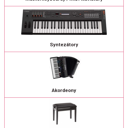
Syntezátory
Akordeony