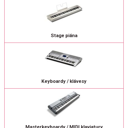
Stage piána
Keyboardy / klávesy
Masterkeyboardy / MIDI klaviatury