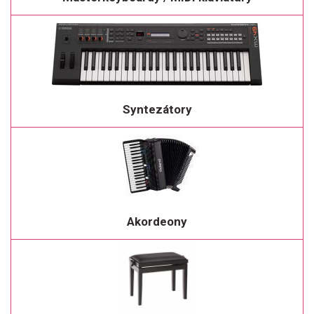
Syntezátory
Akordeony