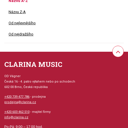
Názvu A-Z
Názvu Z-A
Od nejlevnějšího
Od nejdražšího
CLARINA MUSIC
OD Vágner
Česká 16 - 4. patro výtahem nebo po schodech
602 00 Brno, Česká republika
+420 739 477 786
- prodejna
prodejna@clarina.cz
+420 603 462 510
- majitel firmy
info@clarina.cz
Po-Pá: 9:00 – 17:00 hod.