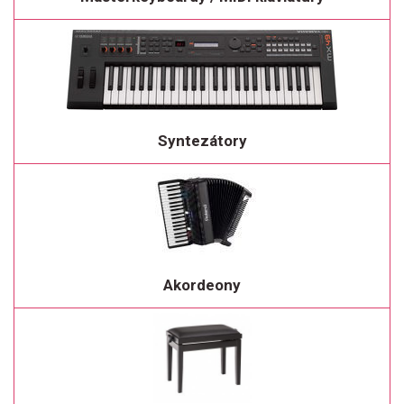
Syntezátory
Akordeony