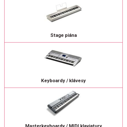
Stage piána
Keyboardy / klávesy
Masterkeyboardy / MIDI klaviatury