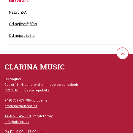
Názvu A-Z
Názvu Z-A
Od nejlevnějšího
Od nejdražšího
CLARINA MUSIC
OD Vágner
Česká 16 - 4. patro výtahem nebo po schodech
602 00 Brno, Česká republika
+420 739 477 786
- prodejna
prodejna@clarina.cz
+420 603 462 510
- majitel firmy
info@clarina.cz
Po-Pá: 9:00 – 17:00 hod.