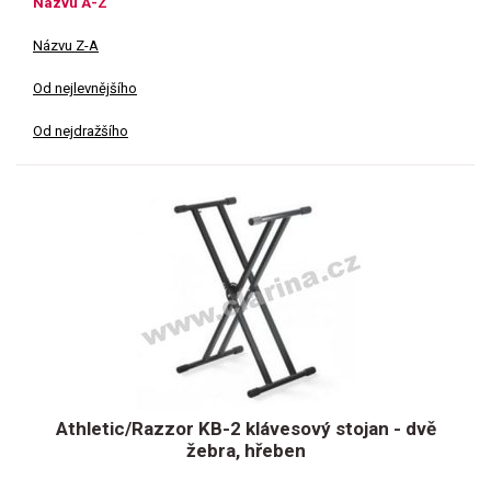
Názvu A-Z
Názvu Z-A
Od nejlevnějšího
Od nejdražšího
Athletic/Razzor KB-2 klávesový stojan - dvě
žebra, hřeben