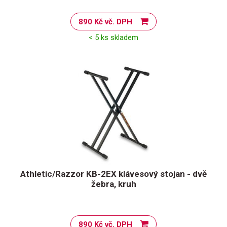
890 Kč vč. DPH
< 5 ks skladem
Athletic/Razzor KB-2EX klávesový stojan - dvě
žebra, kruh
890 Kč vč. DPH