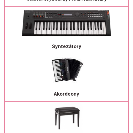
Syntezátory
Akordeony