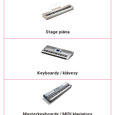
Stage piána
Keyboardy / klávesy
Masterkeyboardy / MIDI klaviatury