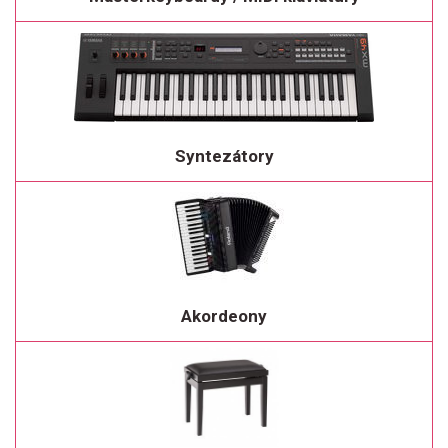
Syntezátory
Akordeony