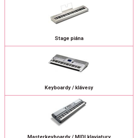
Stage piána
Keyboardy / klávesy
Masterkeyboardy / MIDI klaviatury