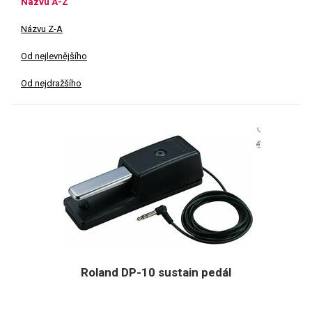
Názvu A-Z
Názvu Z-A
Od nejlevnějšího
Od nejdražšího
Roland DP-10 sustain pedál