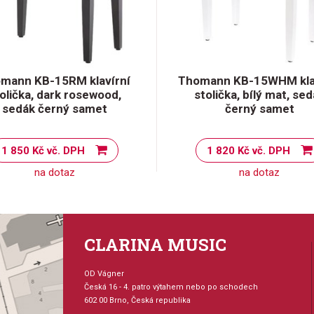
mann KB-15RM klavírní
Thomann KB-15WHM kla
olička, dark rosewood,
stolička, bílý mat, se
sedák černý samet
černý samet
1 850 Kč vč. DPH
1 820 Kč vč. DPH
na dotaz
na dotaz
CLARINA MUSIC
OD Vágner
Česká 16 - 4. patro výtahem nebo po schodech
602 00 Brno, Česká republika