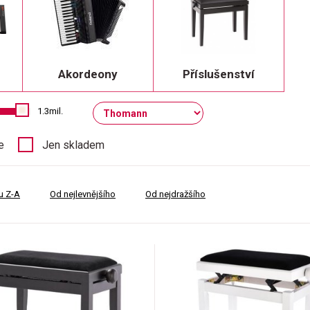
Akordeony
Příslušenství
1.3mil.
e
Jen skladem
u Z-A
Od nejlevnějšího
Od nejdražšího