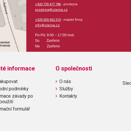
+420 739 477 786
- prodejna
prodejna@clarina.cz
+420 603 462 510
- majitel firmy
info@clarina.cz
Po-Pá: 9:00 – 17:00 hod.
So Zavřeno
Ne Zavřeno
ité informace
O společnosti
akupovat
O nás
Sled
odní podmínky
Služby
mace závady po
Kontakty
použití
mační formulář