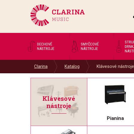
STRU
DECHOVÉ
SMYČCOVÉ
DRNK
NÁSTROJE
NÁSTROJE
NÁST
Clarina
Katalog
Klávesové nástroje
Klávesové
nástroje
Pianina