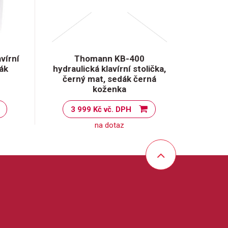
vírní
Thomann KB-400
dák
hydraulická klavírní stolička,
černý mat, sedák černá
koženka
3 999 Kč vč. DPH
na dotaz