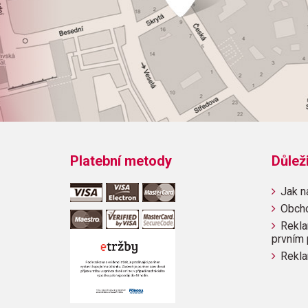
Platební metody
Důlež
Jak n
Obch
Rekla
prvním 
Rekla