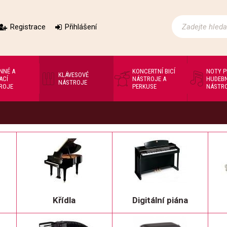
Registrace
Přihlášení
NNÉ A
KONCERTNÍ BICÍ
NOTY 
KLÁVESOVÉ
ACÍ
NÁSTROJE A
HUDEBN
NÁSTROJE
ROJE
PERKUSE
NÁSTR
Křídla
Digitální piána