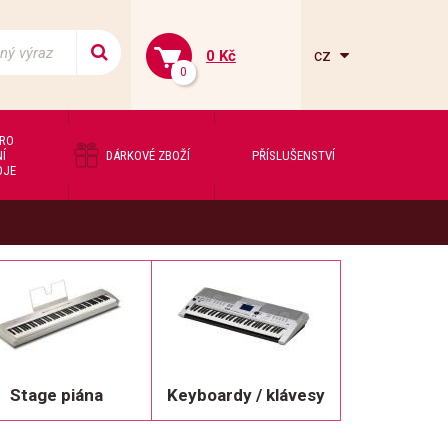
cz
0 Kč
0
PRO
Í
DÁRKOVÉ ZBOŽÍ
PŘÍSLUŠENSTVÍ
OJE
Stage piána
Keyboardy / klávesy