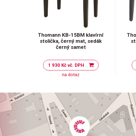
Thomann KB-15BM klavírní
Tho
stolička, černý mat, sedák
st
černý samet
1 930 Kč vč. DPH
na dotaz