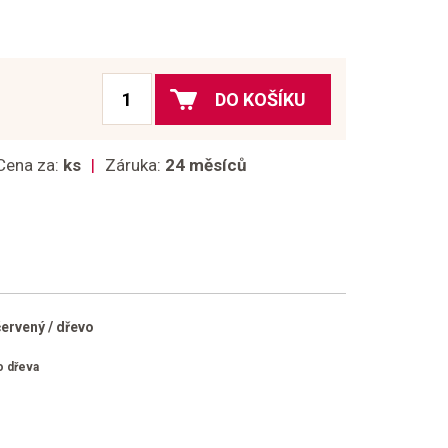
DO KOŠÍKU
Cena za:
ks
Záruka:
24 měsíců
červený / dřevo
o dřeva