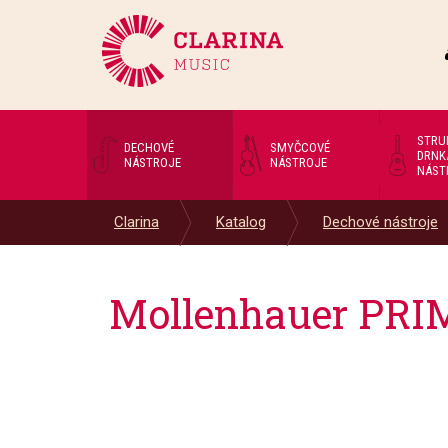
STRU
DECHOVÉ
SMYČCOVÉ
DRNK
NÁSTROJE
NÁSTROJE
NÁST
Clarina
Katalog
Dechové nástroje
Mollenhauer PRIM