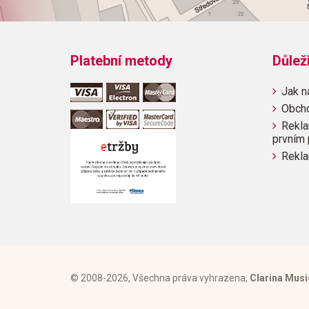
Platební metody
Důlež
Jak n
Obch
Rekla
prvním 
Rekla
© 2008-2026, Všechna práva vyhrazena,
Clarina Musi