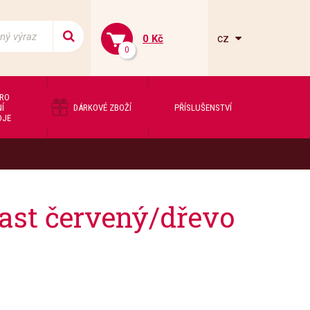
cz
0 Kč
0
PRO
Í
DÁRKOVÉ ZBOŽÍ
PŘÍSLUŠENSTVÍ
OJE
ast červený/dřevo