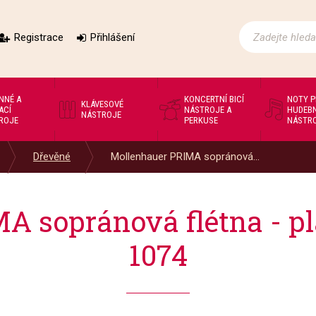
Registrace
Přihlášení
NNÉ A
KONCERTNÍ BICÍ
NOTY 
KLÁVESOVÉ
ACÍ
NÁSTROJE A
HUDEBN
NÁSTROJE
ROJE
PERKUSE
NÁSTR
Dřevěné
Mollenhauer PRIMA sopránová...
A sopránová flétna - pl
1074