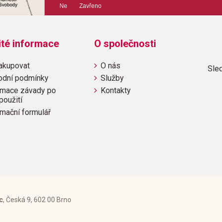
Ne Zavřeno
ité informace
O společnosti
akupovat
O nás
Sled
odní podmínky
Služby
mace závady po
Kontakty
použití
mační formulář
c
, Česká 9, 602 00 Brno