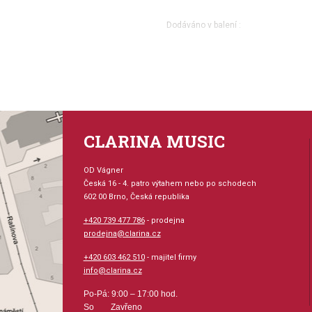
Dodáváno v balení :
flétna
bavlněný obal
plastová čistící tyč
tabulka hmatů
barva červená
CLARINA MUSIC
OD Vágner
Česká 16 - 4. patro výtahem nebo po schodech
602 00 Brno, Česká republika
+420 739 477 786
- prodejna
prodejna@clarina.cz
+420 603 462 510
- majitel firmy
info@clarina.cz
Po-Pá: 9:00 – 17:00 hod.
So Zavřeno