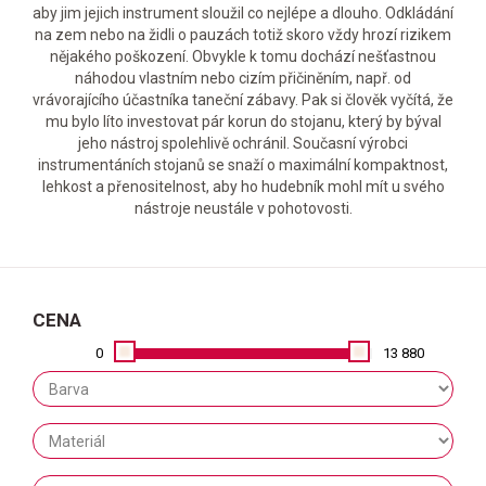
aby jim jejich instrument sloužil co nejlépe a dlouho. Odkládání
na zem nebo na židli o pauzách totiž skoro vždy hrozí rizikem
nějakého poškození. Obvykle k tomu dochází nešťastnou
náhodou vlastním nebo cizím přičiněním, např. od
vrávorajícího účastníka taneční zábavy. Pak si člověk vyčítá, že
mu bylo líto investovat pár korun do stojanu, který by býval
jeho nástroj spolehlivě ochránil. Současní výrobci
instrumentáních stojanů se snaží o maximální kompaktnost,
lehkost a přenositelnost, aby ho hudebník mohl mít u svého
nástroje neustále v pohotovosti.
CENA
0
13 880