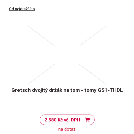
Od nejdražšího
Gretsch dvojitý držák na tom - tomy GS1-THDL
2 580 Kč vč. DPH
na dotaz