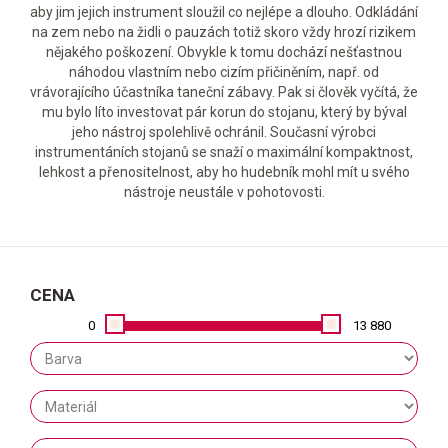
aby jim jejich instrument sloužil co nejlépe a dlouho. Odkládání
na zem nebo na židli o pauzách totiž skoro vždy hrozí rizikem
nějakého poškození. Obvykle k tomu dochází nešťastnou
náhodou vlastním nebo cizím přičiněním, např. od
vrávorajícího účastníka taneční zábavy. Pak si člověk vyčítá, že
mu bylo líto investovat pár korun do stojanu, který by býval
jeho nástroj spolehlivě ochránil. Současní výrobci
instrumentáních stojanů se snaží o maximální kompaktnost,
lehkost a přenositelnost, aby ho hudebník mohl mít u svého
nástroje neustále v pohotovosti.
CENA
0
13 880