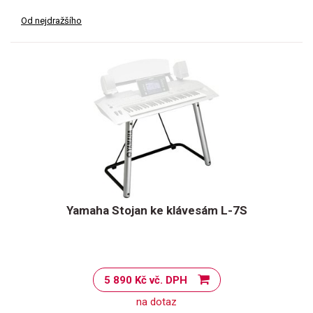
Od nejdražšího
Yamaha Stojan ke klávesám L-7S
5 890 Kč vč. DPH
na dotaz