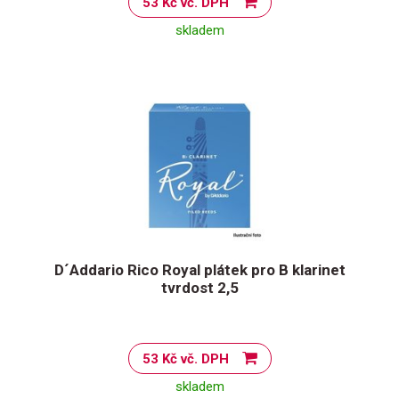
53 Kč vč. DPH
skladem
D´Addario Rico Royal plátek pro B klarinet
tvrdost 2,5
53 Kč vč. DPH
skladem