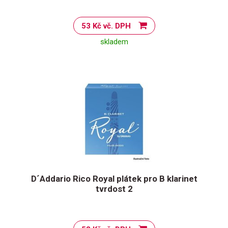
53 Kč vč. DPH
skladem
D´Addario Rico Royal plátek pro B klarinet
tvrdost 2