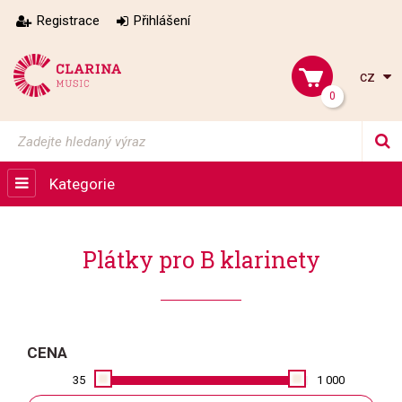
Registrace
Přihlášení
cz
0
Kategorie
Plátky pro B klarinety
CENA
35
1 000