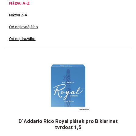
Názvu A-Z
Názvu Z-A
Od nejlevnějšího
Od nejdražšího
D´Addario Rico Royal plátek pro B klarinet
tvrdost 1,5