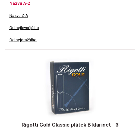
Názvu A-Z
Názvu Z-A
Od nejlevnějšího
Od nejdražšího
Rigotti Gold Classic plátek B klarinet - 3