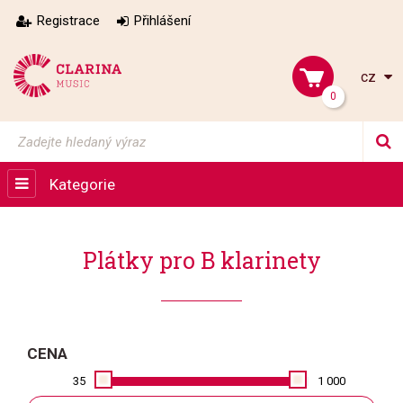
Registrace
Přihlášení
cz
0
Kategorie
Plátky pro B klarinety
CENA
35
1 000