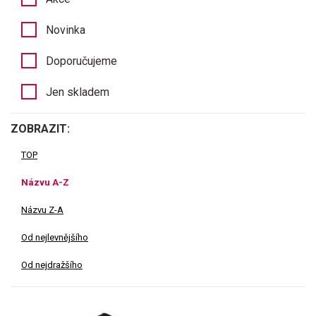
Novinka
Doporučujeme
Jen skladem
ZOBRAZIT:
TOP
Názvu A-Z
Názvu Z-A
Od nejlevnějšího
Od nejdražšího