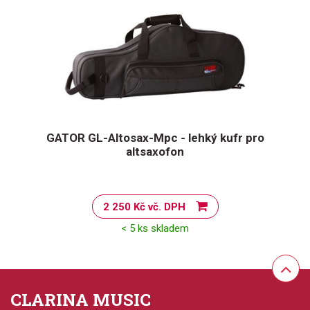
GATOR GL-Altosax-Mpc - lehký kufr pro
altsaxofon
2 250 Kč vč. DPH
< 5 ks skladem
CLARINA MUSIC