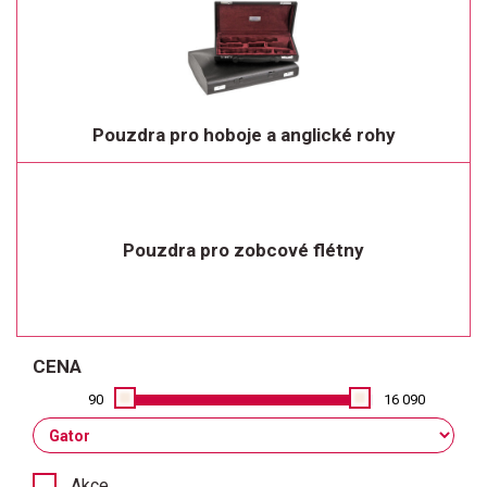
Pouzdra pro hoboje a anglické rohy
Pouzdra pro zobcové flétny
CENA
90
16 090
Akce