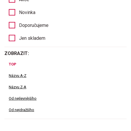
Novinka
Doporučujeme
Jen skladem
ZOBRAZIT:
TOP
Názvu A-Z
Názvu Z-A
Od nejlevnějšího
Od nejdražšího