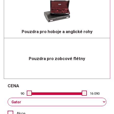
Pouzdra pro hoboje a anglické rohy
Pouzdra pro zobcové flétny
CENA
90
16 090
Akce