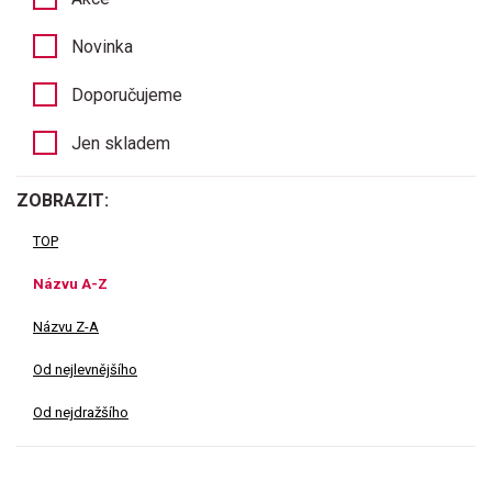
Novinka
Doporučujeme
Jen skladem
ZOBRAZIT:
TOP
Názvu A-Z
Názvu Z-A
Od nejlevnějšího
Od nejdražšího