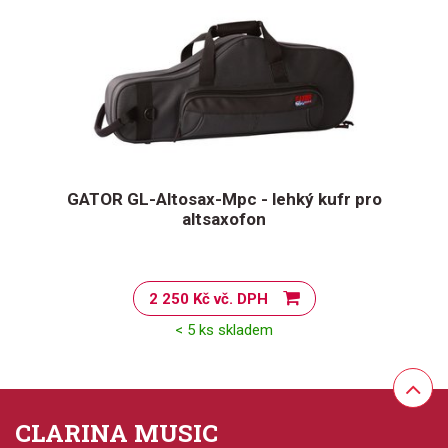
GATOR GL-Altosax-Mpc - lehký kufr pro
altsaxofon
2 250 Kč vč. DPH
< 5 ks skladem
CLARINA MUSIC