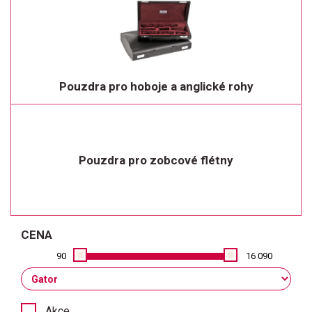
Pouzdra pro hoboje a anglické rohy
Pouzdra pro zobcové flétny
CENA
90
16 090
Akce