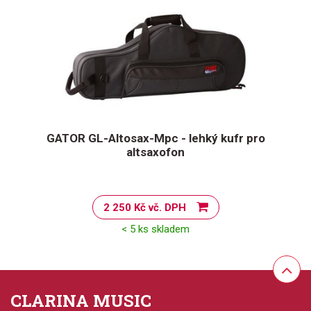
GATOR GL-Altosax-Mpc - lehký kufr pro
altsaxofon
2 250 Kč vč. DPH
< 5 ks skladem
CLARINA MUSIC