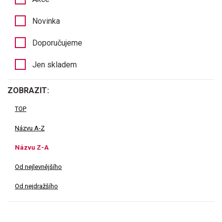
Novinka
Doporučujeme
Jen skladem
ZOBRAZIT:
TOP
Názvu A-Z
Názvu Z-A
Od nejlevnějšího
Od nejdražšího