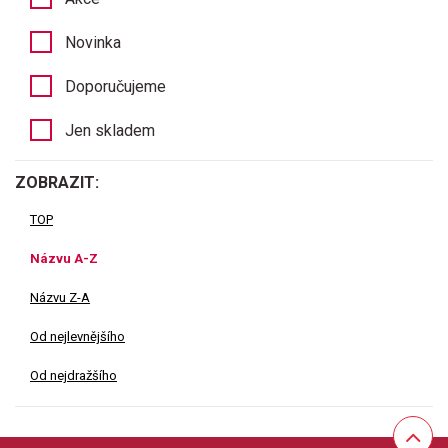
Novinka
Doporučujeme
Jen skladem
ZOBRAZIT:
TOP
Názvu A-Z
Názvu Z-A
Od nejlevnějšího
Od nejdražšího