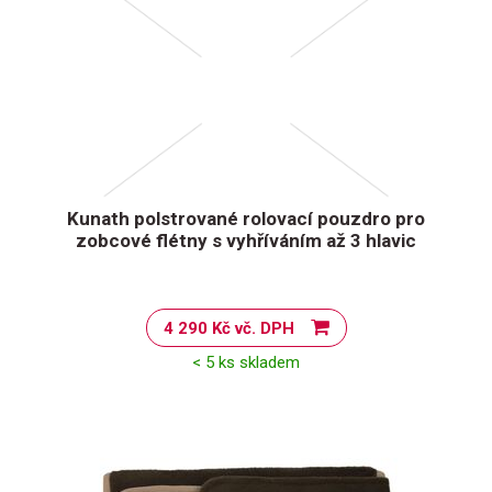
Kunath polstrované rolovací pouzdro pro
zobcové flétny s vyhříváním až 3 hlavic
4 290 Kč vč. DPH
< 5 ks skladem