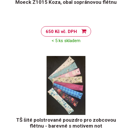
Moeck Z1015 Koza, obal sopránovou flétnu
650 Kč vč. DPH
< 5 ks skladem
TŠ šité polstrované pouzdro pro zobcovou
flétnu - barevné s motivem not