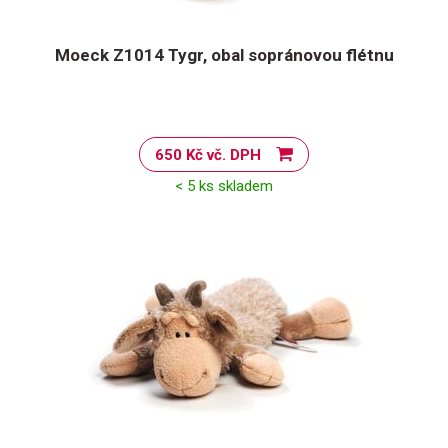
Moeck Z1014 Tygr, obal sopránovou flétnu
650 Kč vč. DPH
< 5 ks skladem