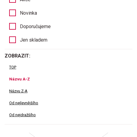
Novinka
Doporučujeme
Jen skladem
ZOBRAZIT:
TOP
Názvu A-Z
Názvu Z-A
Od nejlevnějšího
Od nejdražšího