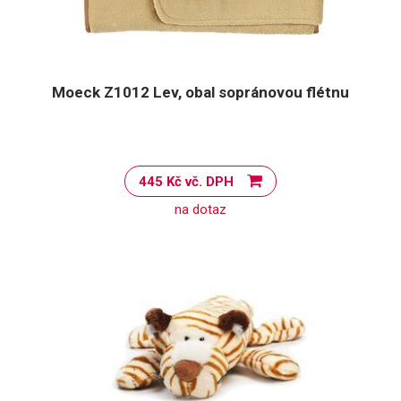
Moeck Z1012 Lev, obal sopránovou flétnu
445 Kč vč. DPH
na dotaz