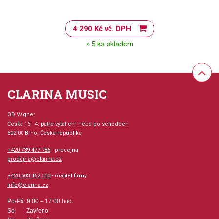
4 290 Kč vč. DPH
< 5 ks skladem
CLARINA MUSIC
OD Vágner
Česká 16 - 4. patro výtahem nebo po schodech
602 00 Brno, Česká republika
+420 739 477 786
- prodejna
prodejna@clarina.cz
+420 603 462 510
- majitel firmy
info@clarina.cz
Po-Pá: 9:00 – 17:00 hod.
So Zavřeno