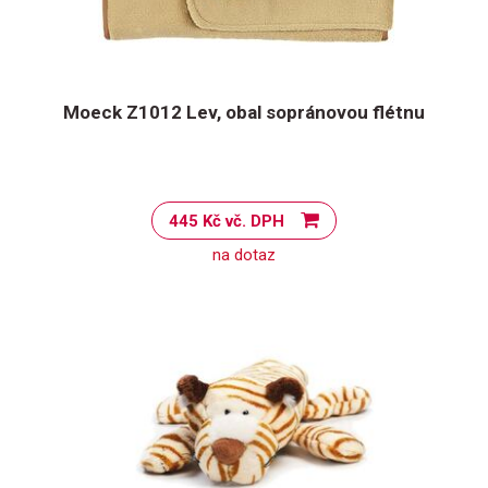
Moeck Z1012 Lev, obal sopránovou flétnu
445 Kč vč. DPH
na dotaz