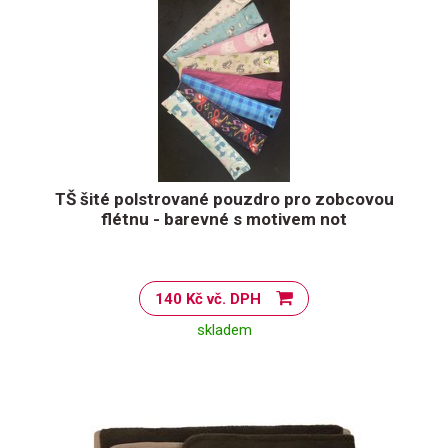
TŠ šité polstrované pouzdro pro zobcovou
flétnu - barevné s motivem not
140 Kč vč. DPH
skladem