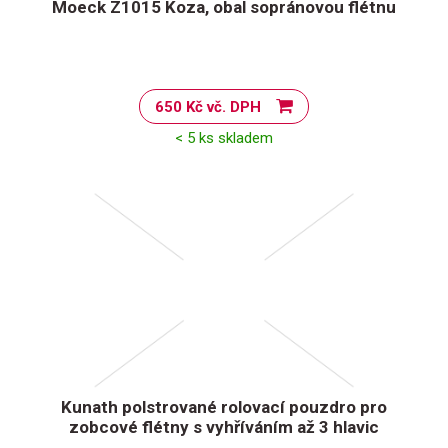
Moeck Z1015 Koza, obal sopránovou flétnu
650 Kč vč. DPH
< 5 ks skladem
Kunath polstrované rolovací pouzdro pro
zobcové flétny s vyhříváním až 3 hlavic