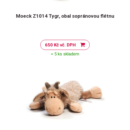
Moeck Z1014 Tygr, obal sopránovou flétnu
650 Kč vč. DPH
< 5 ks skladem