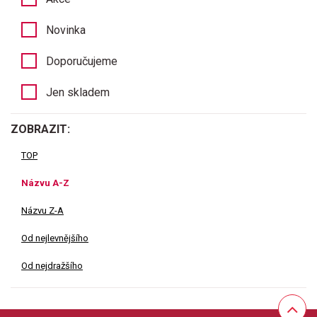
Novinka
Doporučujeme
Jen skladem
ZOBRAZIT:
TOP
Názvu A-Z
Názvu Z-A
Od nejlevnějšího
Od nejdražšího