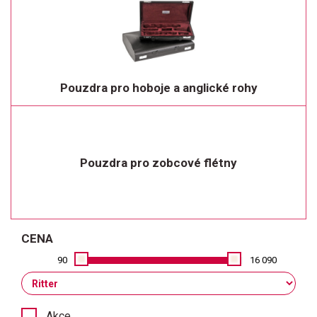
Pouzdra pro hoboje a anglické rohy
Pouzdra pro zobcové flétny
CENA
90
16 090
Akce