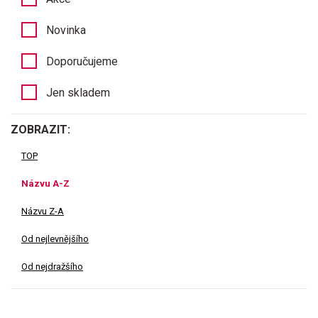
Novinka
Doporučujeme
Jen skladem
ZOBRAZIT:
TOP
Názvu A-Z
Názvu Z-A
Od nejlevnějšího
Od nejdražšího