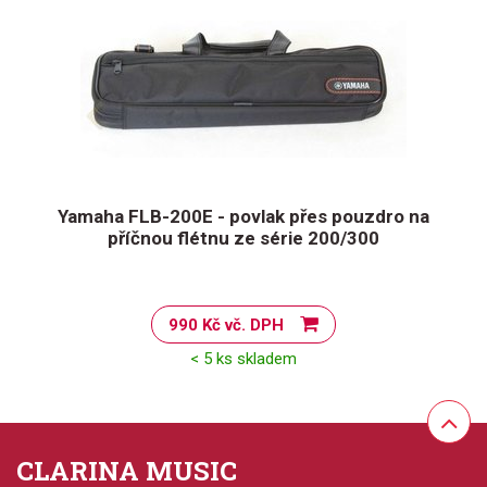
Yamaha FLB-200E - povlak přes pouzdro na
příčnou flétnu ze série 200/300
990 Kč vč. DPH
< 5 ks skladem
CLARINA MUSIC