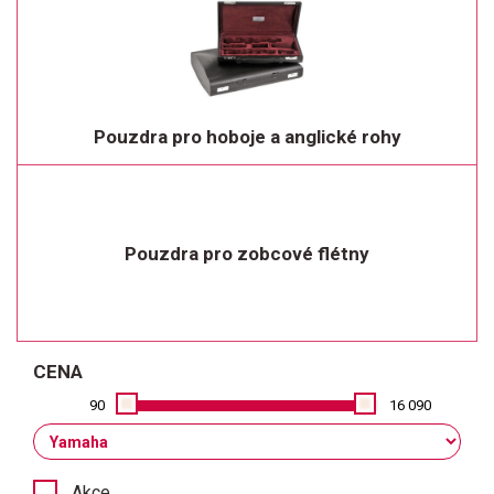
Pouzdra pro hoboje a anglické rohy
Pouzdra pro zobcové flétny
CENA
90
16 090
Akce