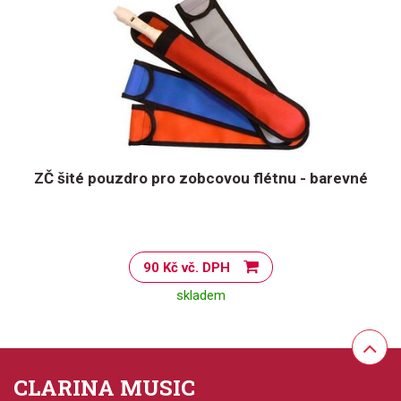
ZČ šité pouzdro pro zobcovou flétnu - barevné
90 Kč vč. DPH
skladem
CLARINA MUSIC