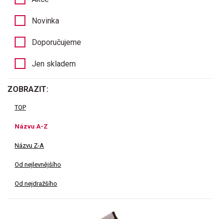
Novinka
Doporučujeme
Jen skladem
ZOBRAZIT:
TOP
Názvu A-Z
Názvu Z-A
Od nejlevnějšího
Od nejdražšího