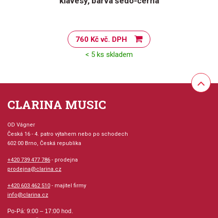
klávesy, barva šedo-černá
760 Kč vč. DPH
< 5 ks skladem
CLARINA MUSIC
OD Vágner
Česká 16 - 4. patro výtahem nebo po schodech
602 00 Brno, Česká republika
+420 739 477 786
- prodejna
prodejna@clarina.cz
+420 603 462 510
- majitel firmy
info@clarina.cz
Po-Pá: 9:00 – 17:00 hod.