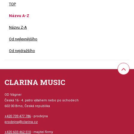
TOP
Názvu A-Z
Názvu Z-A
Od nejlevnějšího
Od nejdražšího
CLARINA MUSIC
OD Vágner
Česká 16 - 4. patro výtahem nebo po schodech
602 00 Brno, Česká republika
+420 739 477 786
- prodejna
prodejna@clarina.cz
+420 603 462 510
- majitel firmy