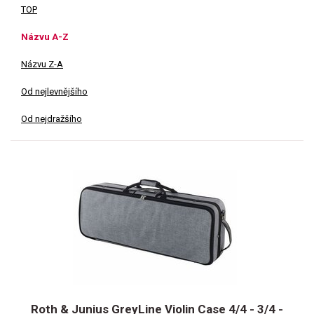
TOP
Názvu A-Z
Názvu Z-A
Od nejlevnějšího
Od nejdražšího
Roth & Junius GreyLine Violin Case 4/4 - 3/4 -