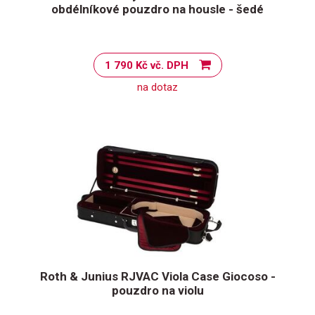
obdélníkové pouzdro na housle - šedé
1 790 Kč vč. DPH
na dotaz
Roth & Junius RJVAC Viola Case Giocoso -
pouzdro na violu