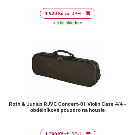
1 920 Kč vč. DPH
< 5 ks skladem
Roth & Junius RJVC Concert-01 Violin Case 4/4 -
obdélníkové pouzdro na housle
1 390 Kč vč. DPH