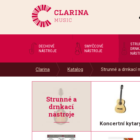
STRU
DECHOVÉ
SMYČCOVÉ
DRNK
NÁSTROJE
NÁSTROJE
NÁST
Clarina
Katalog
Strunné a drnkací 
Strunné a
drnkací
nástroje
Koncertní kytar