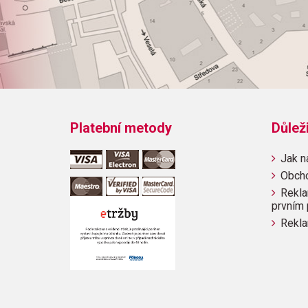
Platební metody
Důlež
Jak n
Obch
Rekla
prvním 
Rekla