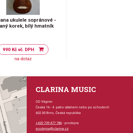
ana ukulele sopránové -
aný korek, bílý hmatník
990 Kč vč. DPH
na dotaz
CLARINA MUSIC
OD Vágner
Česká 16 - 4. patro výtahem nebo po schodech
602 00 Brno, Česká republika
+420 739 477 786
- prodejna
prodejna@clarina.cz