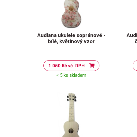
Audiana ukulele sopránové -
Audi
bílé, květinový vzor
1 050 Kč vč. DPH
< 5 ks skladem