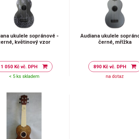
ana ukulele sopránové -
Audiana ukulele soprán
černé, květinový vzor
černé, mřížka
1 050 Kč vč. DPH
890 Kč vč. DPH
< 5 ks skladem
na dotaz