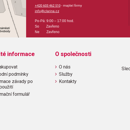
+420 603 462 510
- majitel firmy
info@clarina.cz
Po-Pá: 9:00 – 17:00 hod.
So Zavřeno
Ne Zavřeno
ité informace
O společnosti
akupovat
O nás
Sled
odní podmínky
Služby
mace závady po
Kontakty
použití
mační formulář