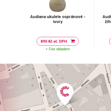
Audiana ukulele sopránové -
Audi
ivory
žíh
890 Kč vč. DPH
< 5 ks skladem