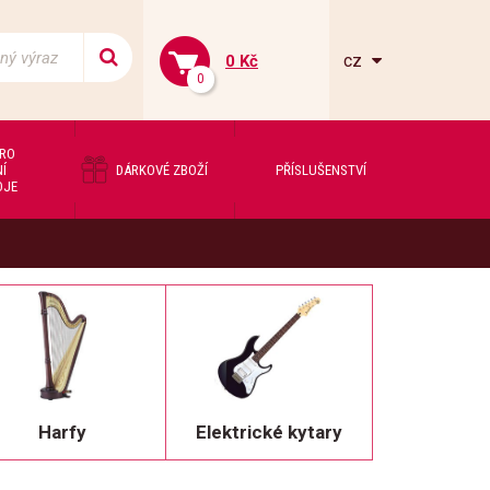
cz
0 Kč
0
PRO
Í
DÁRKOVÉ ZBOŽÍ
PŘÍSLUŠENSTVÍ
OJE
Harfy
Elektrické kytary