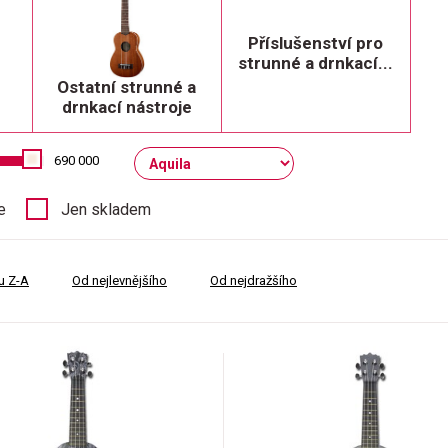
Příslušenství pro
strunné a drnkací...
Ostatní strunné a
drnkací nástroje
690 000
e
Jen skladem
u Z-A
Od nejlevnějšího
Od nejdražšího