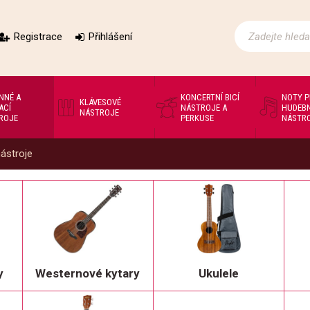
Registrace
Přihlášení
NNÉ A
KONCERTNÍ BICÍ
NOTY 
KLÁVESOVÉ
ACÍ
NÁSTROJE A
HUDEBN
NÁSTROJE
ROJE
PERKUSE
NÁSTR
nástroje
y
Westernové kytary
Ukulele