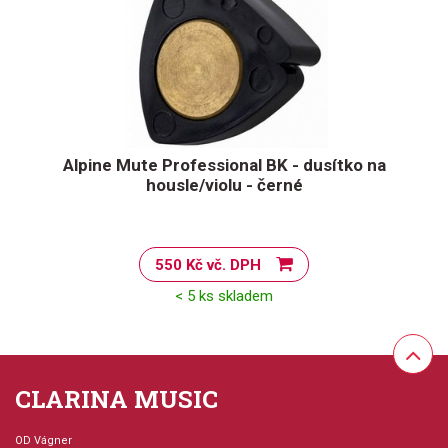
Alpine Mute Professional BK - dusítko na
housle/violu - černé
550 Kč vč. DPH
< 5 ks skladem
CLARINA MUSIC
OD Vágner