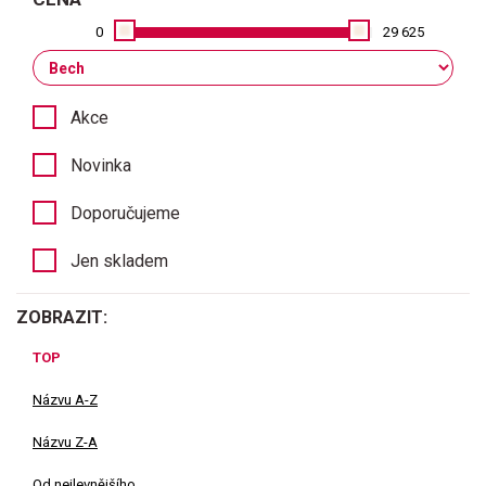
0
29 625
Akce
Novinka
Doporučujeme
Jen skladem
ZOBRAZIT:
TOP
Názvu A-Z
Názvu Z-A
Od nejlevnějšího