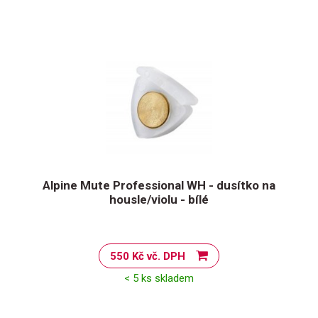
Alpine Mute Professional WH - dusítko na
housle/violu - bílé
550 Kč vč. DPH
< 5 ks skladem