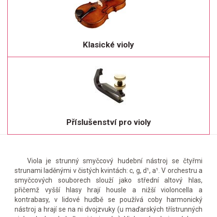
Klasické violy
Příslušenství pro violy
Viola je strunný smyčcový hudební nástroj se čtyřmi
strunami laděnými v čistých kvintách: c, g, d¹, a¹. V orchestru a
smyčcových souborech slouží jako střední altový hlas,
přičemž vyšší hlasy hrají housle a nižší violoncella a
kontrabasy, v lidové hudbě se používá coby harmonický
nástroj a hrají se na ni dvojzvuky (u maďarských třístrunných