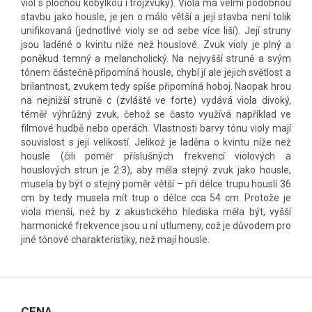
viol s plochou kobylkou i trojzvuky). Viola má velmi podobnou
stavbu jako housle, je jen o málo větší a její stavba není tolik
unifikovaná (jednotlivé violy se od sebe více liší). Její struny
jsou laděné o kvintu níže než houslové. Zvuk violy je plný a
poněkud temný a melancholický. Na nejvyšší struně a svým
tónem částečně připomíná housle, chybí jí ale jejich světlost a
brilantnost, zvukem tedy spíše připomíná hoboj. Naopak hrou
na nejnižší struně c (zvláště ve forte) vydává viola divoký,
téměř výhrůžný zvuk, čehož se často využívá například ve
filmové hudbě nebo operách. Vlastnosti barvy tónu violy mají
souvislost s její velikostí. Jelikož je laděna o kvintu níže než
housle (čili poměr příslušných frekvencí violových a
houslových strun je 2:3), aby měla stejný zvuk jako housle,
musela by být o stejný poměr větší – při délce trupu houslí 36
cm by tedy musela mít trup o délce cca 54 cm. Protože je
viola menší, než by z akustického hlediska měla být, vyšší
harmonické frekvence jsou u ní utlumeny, což je důvodem pro
jiné tónové charakteristiky, než mají housle.
CENA