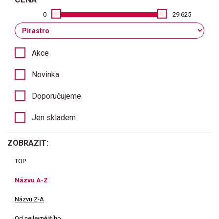
0
29 625
Akce
Novinka
Doporučujeme
Jen skladem
ZOBRAZIT:
TOP
Názvu A-Z
Názvu Z-A
Od nejlevnějšího