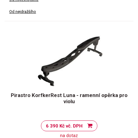
Od nejdražšího
Pirastro KorfkerRest Luna - ramenní opěrka pro
violu
6 390 Kč vč. DPH
na dotaz