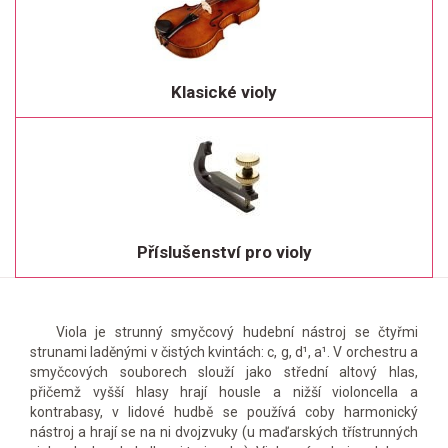
Klasické violy
Příslušenství pro violy
Viola je strunný smyčcový hudební nástroj se čtyřmi
strunami laděnými v čistých kvintách: c, g, d¹, a¹. V orchestru a
smyčcových souborech slouží jako střední altový hlas,
přičemž vyšší hlasy hrají housle a nižší violoncella a
kontrabasy, v lidové hudbě se používá coby harmonický
nástroj a hrají se na ni dvojzvuky (u maďarských třístrunných