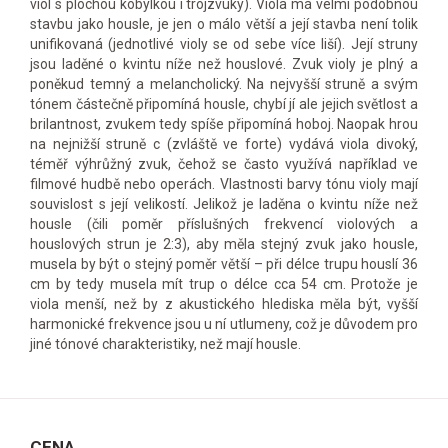
viol s plochou kobylkou i trojzvuky). Viola má velmi podobnou
stavbu jako housle, je jen o málo větší a její stavba není tolik
unifikovaná (jednotlivé violy se od sebe více liší). Její struny
jsou laděné o kvintu níže než houslové. Zvuk violy je plný a
poněkud temný a melancholický. Na nejvyšší struně a svým
tónem částečně připomíná housle, chybí jí ale jejich světlost a
brilantnost, zvukem tedy spíše připomíná hoboj. Naopak hrou
na nejnižší struně c (zvláště ve forte) vydává viola divoký,
téměř výhrůžný zvuk, čehož se často využívá například ve
filmové hudbě nebo operách. Vlastnosti barvy tónu violy mají
souvislost s její velikostí. Jelikož je laděna o kvintu níže než
housle (čili poměr příslušných frekvencí violových a
houslových strun je 2:3), aby měla stejný zvuk jako housle,
musela by být o stejný poměr větší – při délce trupu houslí 36
cm by tedy musela mít trup o délce cca 54 cm. Protože je
viola menší, než by z akustického hlediska měla být, vyšší
harmonické frekvence jsou u ní utlumeny, což je důvodem pro
jiné tónové charakteristiky, než mají housle.
CENA