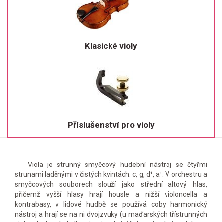
Klasické violy
Příslušenství pro violy
Viola je strunný smyčcový hudební nástroj se čtyřmi
strunami laděnými v čistých kvintách: c, g, d¹, a¹. V orchestru a
smyčcových souborech slouží jako střední altový hlas,
přičemž vyšší hlasy hrají housle a nižší violoncella a
kontrabasy, v lidové hudbě se používá coby harmonický
nástroj a hrají se na ni dvojzvuky (u maďarských třístrunných