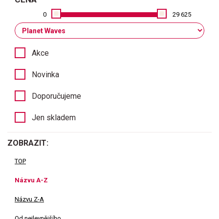
0
29 625
Akce
Novinka
Doporučujeme
Jen skladem
ZOBRAZIT:
TOP
Názvu A-Z
Názvu Z-A
Od nejlevnějšího