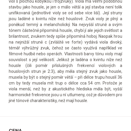
viol s plochou kobylkou i trojzvuky). Viola má velmi podobnou
stavbu jako housle, je jen o málo větší a její stavba není tolik
unifikovaná (jednotlivé violy se od sebe více liší). Její struny
jsou laděné o kvintu níže než houslové. Zvuk violy je plný a
poněkud temný a melancholický. Na nejvyšší struně a svým
tónem částečně připomíná housle, chybí jí ale jejich světlost a
brilantnost, zvukem tedy spíše připomíná hoboj. Naopak hrou
na nejnižší struně c (zvláště ve forte) vydává viola divoký,
téměř výhrůžný zvuk, čehož se často využívá například ve
filmové hudbě nebo operách. Vlastnosti barvy tónu violy mají
souvislost s její velikostí. Jelikož je laděna o kvintu níže než
housle (čili poměr příslušných frekvencí violových a
houslových strun je 2:3), aby měla stejný zvuk jako housle,
musela by být o stejný poměr větší – při délce trupu houslí 36
cm by tedy musela mít trup o délce cca 54 cm. Protože je
viola menší, než by z akustického hlediska měla být, vyšší
harmonické frekvence jsou u ní utlumeny, což je důvodem pro
jiné tónové charakteristiky, než mají housle.
CENA