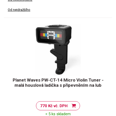
Od nejdražšího
Planet Waves PW-CT-14 Micro Violin Tuner -
malá houslová ladička s připevněním na lub
770 Kč vč. DPH
< 5 ks skladem