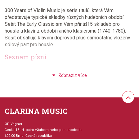
300 Years of Violin Music je série titulů, která Vám
představuje typické skladby různých hudebních období.
Sešit The Early Classicism Vám přináší 5 skladeb pro
housle a klavír z období raného klasicismu (1740-1780).
Sešit obsahuje klavírní doprovod plus samostatně vložený
sólový part pro housle.
Seznam písní
Adagio, Hob. VIIa no. 4, Violin Concerto in G major - Haydn,
J.
Rondeau, Violin Concerto in A major - Haydn, M.
Adagio e variazioni, K. D. von - Sonata in G major -
Dittersdorf
Sonate, KV 29 - Mozart, Wolfgang Amadeus
CLARINA MUSIC
Romantic Sonata KV 56 - Mozart, Wolfgang Amadeus
OD Vágner
Česká 16 - 4. patro výtahem nebo po schodech
602 00 Brno, Česká republika