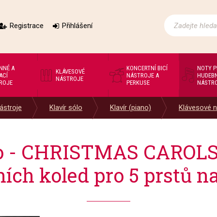
Registrace
Přihlášení
NNÉ A
KONCERTNÍ BICÍ
NOTY 
KLÁVESOVÉ
ACÍ
NÁSTROJE A
HUDEBN
NÁSTROJE
ROJE
PERKUSE
NÁSTR
ástroje
Klavír sólo
Klavír (piano)
Klávesové n
no - CHRISTMAS CAROLS
ích koled pro 5 prstů na