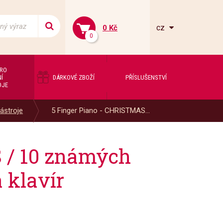
cz
0 Kč
0
PRO
Í
DÁRKOVÉ ZBOŽÍ
PŘÍSLUŠENSTVÍ
OJE
ástroje
5 Finger Piano - CHRISTMAS...
 / 10 známých
 klavír