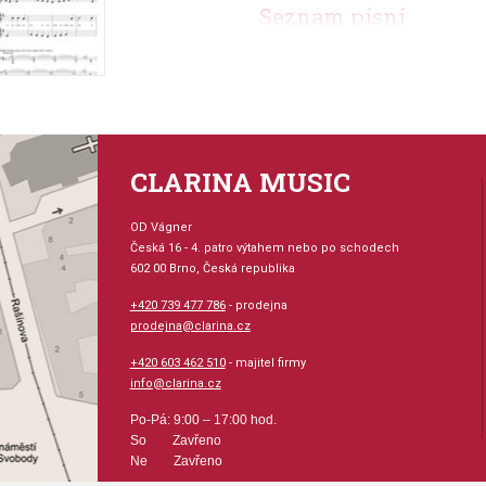
Seznam písní
Angels We Have Heard On Hi
Away In A Manger
The First Noel
God Rest Ye Merry, Gentleme
Good King Wenceslas
CLARINA MUSIC
O Christmas Tree
O Holy Night
Silent Night
OD Vágner
We Three Kings Of Orient Are
Česká 16 - 4. patro výtahem nebo po schodech
602 00 Brno, Česká republika
What Child Is This?
+420 739 477 786
- prodejna
prodejna@clarina.cz
+420 603 462 510
- majitel firmy
info@clarina.cz
Po-Pá: 9:00 – 17:00 hod.
So Zavřeno
Ne Zavřeno