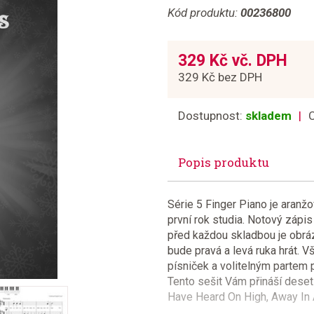
Kód produktu:
00236800
329 Kč vč. DPH
329 Kč bez DPH
Dostupnost:
skladem
Popis produktu
Série 5 Finger Piano je aranžov
první rok studia. Notový zápi
před každou skladbou je obrá
bude pravá a levá ruka hrát. 
písniček a volitelným partem 
Tento sešit Vám přináší des
Have Heard On High, Away In A