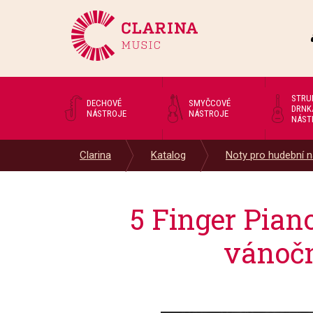
STRU
DECHOVÉ
SMYČCOVÉ
DRNK
NÁSTROJE
NÁSTROJE
NÁST
Clarina
Katalog
Noty pro hudební n
5 Finger Pia
vánočn