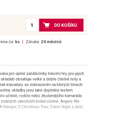
DO KOŠÍKU
Cena za:
ks
Záruka:
24 měsíců
ána pro úplné začátečníky klavírní hry, pro jejich
s skladeb obsahuje velké a dobře čitelné noty a
zek klaviatury se zobrazením na kterých tónech
Všechny skladby jsou také doplněny textem
pro učitele, rodiče nebo zkušenějšího kamaráda.
et známých vánočních koled včetně Angels We
 Manger, O Christmas Tree, Silent Night a další.