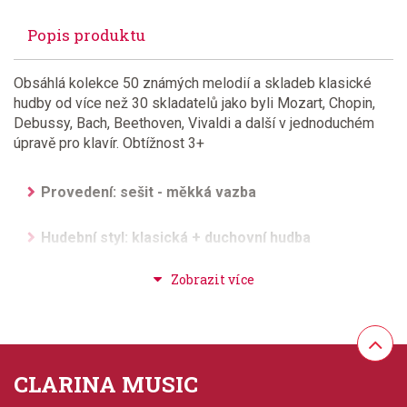
Popis produktu
Obsáhlá kolekce 50 známých melodií a skladeb klasické
hudby od více než 30 skladatelů jako byli Mozart, Chopin,
Debussy, Bach, Beethoven, Vivaldi a další v jednoduchém
úpravě pro klavír. Obtížnost 3+
Provedení: sešit - měkká vazba
Hudební styl: klasická + duchovní hudba
Velikost (rozměr): 23 x 30 cm
Počet skladeb: 50
Počet stran: 136
CLARINA MUSIC