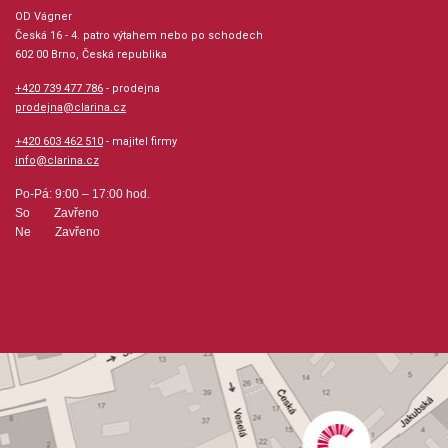
hudební úprava: klavír / akordy
OD Vágner
Česká 16 - 4. patro výtahem nebo po schodech
602 00 Brno, Česká republika
Obsazení: solo
+420 739 477 786
- prodejna
prodejna@clarina.cz
Odběr minimálně 1 kus
+420 603 462 510
- majitel firmy
info@clarina.cz
Výrobce: Hal Leonard Corporation
Po-Pá: 9:00 – 17:00 hod.
So Zavřeno
Ne Zavřeno
Obsahuje:
Autumn from The Four Seasons (Vivaldi)Blue Danube Waltz
(Strauss)Can Can from Orpheus (Offenbach)Canon in D
(Pachelbel)Cantabile (Czerny)Chopsticks (De
Lulli)Ciribiribin (Pestalozza)Clair De Lune (Debussy)Dance
Macabre (Saint-Saens)Dance of the Sugar Plum Fairy from
The Nutcracker (Tchaikovsky)Fantasie Impromptu
(Chopin)Flight of the Bumble Bee (Rimsky-
Korsakov)Funeral March of a Marionette (Gounod)Fur Elise
(Beethoven)Hallelujah Chorus from Messiah