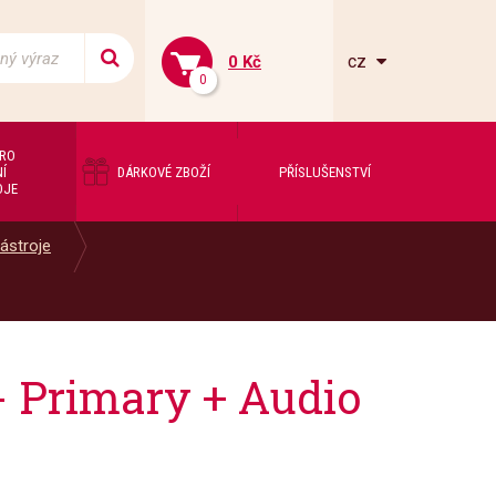
cz
0 Kč
0
PRO
Í
DÁRKOVÉ ZBOŽÍ
PŘÍSLUŠENSTVÍ
OJE
ástroje
 Primary + Audio