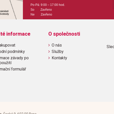
Velikost (rozměr): 22 x
Po-Pá: 9:00 – 17:00 hod.
So Zavřeno
Počet stran: 31
Ne Zavřeno
hudební úprava: klavír
ité informace
O společnosti
Obsazení: solo, 1
akupovat
O nás
Sled
odní podmínky
Služby
Odběr minimálně 1 kus
mace závady po
Kontakty
použití
Výrobce: The Willis Mu
mační formulář
Obsahuje: