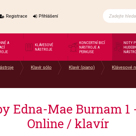
Registrace
Přihlášení
NNÉ A
KONCERTNÍ BICÍ
NOTY 
KLÁVESOVÉ
ACÍ
NÁSTROJE A
HUDEBN
NÁSTROJE
ROJE
PERKUSE
NÁSTR
ástroje
Klavír sólo
Klavír (piano)
Klávesové n
y Edna-Mae Burnam 1 -
Online / klavír