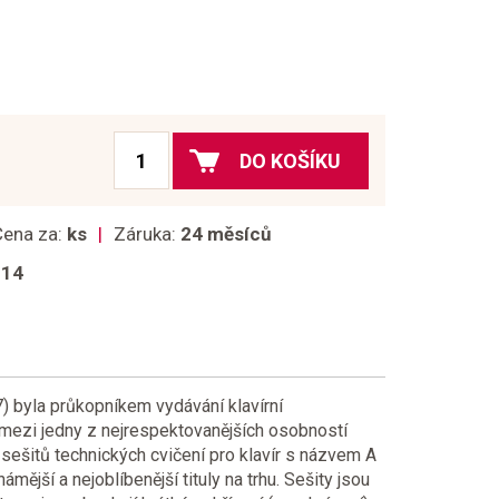
DO KOŠÍKU
Cena za:
ks
Záruka:
24 měsíců
014
 byla průkopníkem vydávání klavírní
í mezi jedny z nejrespektovanějších osobností
e sešitů technických cvičení pro klavír s názvem A
ější a nejoblíbenější tituly na trhu. Sešity jsou