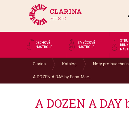
STRU
DECHOVÉ
SMYČCOVÉ
DRNK
NÁSTROJE
NÁSTROJE
NÁST
Clarina
Katalog
Noty pro hudební n
A DOZEN A DAY by Edna-Mae...
A DOZEN A DAY b