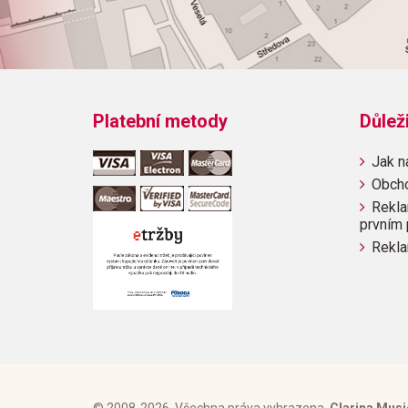
Platební metody
Důlež
Jak n
Obch
Rekla
prvním 
Rekla