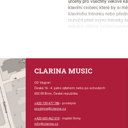
určeny pro všechny věkové kat
klavírní cvičení, které by si 
klavírního tréninku nebo předn
rozvičit před svými tréninky 
nahrána většina cvičení uved
doprovodem, který zpříjemní ná
oblíbené skladbičky. Cvičení 
cvičeníje na levém kanále a 
přepínáním mezi můžete slyše
si zahrát s doprovodem na dr
CLARINA MUSIC
Provedení: sešit + CD
OD Vágner
Série: A Dozen A Day
Česká 16 - 4. patro výtahem nebo po schodech
602 00 Brno, Česká republika
Jazyk: anglicky
+420 739 477 786
- prodejna
prodejna@clarina.cz
Hudební styl: noty pro 
+420 603 462 510
- majitel firmy
info@clarina.cz