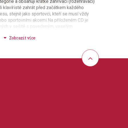
egorie a obsahují krátké zahřívací (rozehrávací)
měli klavíristé zahrát před začátkem každého
esu, stejně jako sportovci, kteří se musí vždy
nebo sportovními akcemi.Na přiloženém CD je
ených v sešitě s povedeným, veselým
cvik klavírních cvičení a udělá z nich docela
jsou na CD nahrána jednou a to tak, že samotné
samotný doprovod je na pravém kanále a
t samotnou etudu a porovnat ji s Vaší hrou nebo
uhém kanále.
hudební školy