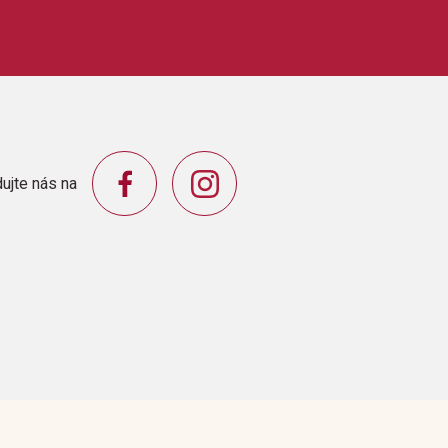
 28 cm
ujte nás na
sic Company