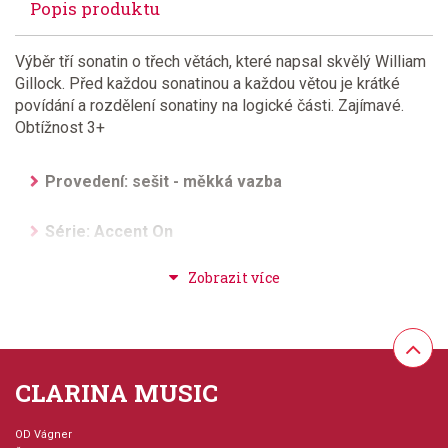
Popis produktu
Výběr tří sonatin o třech větách, které napsal skvělý William
Gillock. Před každou sonatinou a každou větou je krátké
povídání a rozdělení sonatiny na logické části. Zajímavé.
Obtížnost 3+
Provedení: sešit - měkká vazba
Série: Accent On
Jazyk: anglicky
Hudební styl: noty pro hudební školy
Velikost (rozměr): 23 x 30 cm
CLARINA MUSIC
Počet skladeb: 3
OD Vágner