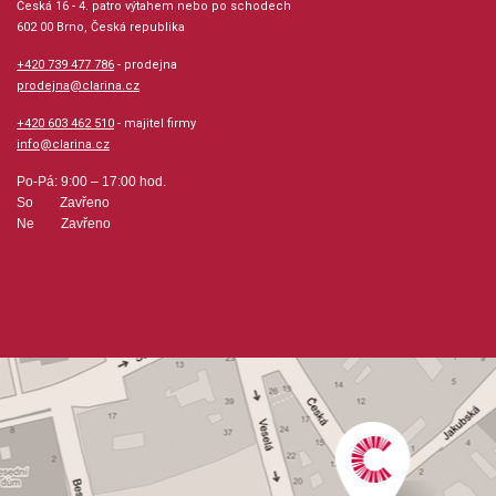
Česká 16 - 4. patro výtahem nebo po schodech
602 00 Brno, Česká republika
Počet stran: 23
+420 739 477 786
- prodejna
prodejna@clarina.cz
hudební úprava: klavír
+420 603 462 510
- majitel firmy
info@clarina.cz
Obsazení: solo
Po-Pá: 9:00 – 17:00 hod.
Výrobce: The Willis Music Company
So Zavřeno
Ne Zavřeno
Obsahuje:
First SonatinaSecond SonatinaThird Sonatina