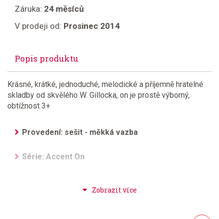
Záruka:
24 měsíců
V prodeji od:
Prosinec 2014
Popis produktu
Krásné, krátké, jednoduché, melodické a příjemně hratelné
skladby od skvělého W. Gillocka, on je prostě výborný,
obtížnost 3+
Provedení: sešit - měkká vazba
Série: Accent On
Hudební styl: jazz + blues + ragtime + swing
Velikost (rozměr): 23 x 30 cm