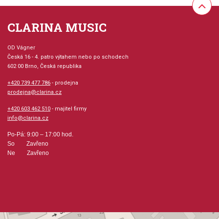
Počet skladeb: 8
CLARINA MUSIC
Počet stran: 16
OD Vágner
Česká 16 - 4. patro výtahem nebo po schodech
hudební úprava: klavír
602 00 Brno, Česká republika
+420 739 477 786
Obsazení: solo
- prodejna
prodejna@clarina.cz
Výrobce: The Willis Music Company
+420 603 462 510
- majitel firmy
info@clarina.cz
Po-Pá: 9:00 – 17:00 hod.
So Zavřeno
Obsahuje:
Ne Zavřeno
DRIFTING CLOUDSSLIDING IN THE SNOWTHE QUEEN´S
MINUETAT THE CIRCUSTHE SWINGING SIOUXDANCE OF
THE TOYSORIENTAL MARKET-PLACESUMMERTIME
BLUES