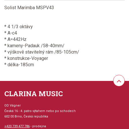
Solist Marimba MSPV43
* 4 1/3 oktávy
* A-c4
* A=442Hz
* kameny-Padauk /58-40mm/
* výškově stavitelný rám /85-105cm/
* konstrukce-Voyager
* délka-185cm
CLARINA MUSIC
OD Vágner
Česká 16 - 4. patro výtahem nebo po schodech
602 00 Brno, Česká republika
+420 739 477 786
- prodejna