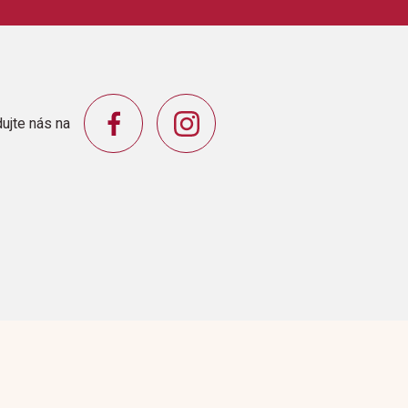
LTD
ujte nás na
rkslied (England)Jingle, Bells
eln)Melodie (Irland)Negro Spiritual
nzlied (Frankreich)Tanzlied (Israel)Tanzlied
nzlied (Polen)Tanzlied (Tschechoslowakei)Tanz
and)Volkstanz (Griechenland)Weihnachtslied