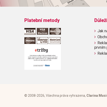
Platební metody
Důlež
Jak n
Obch
Rekla
prvním 
Rekla
© 2008-2026, Všechna práva vyhrazena,
Clarina Musi