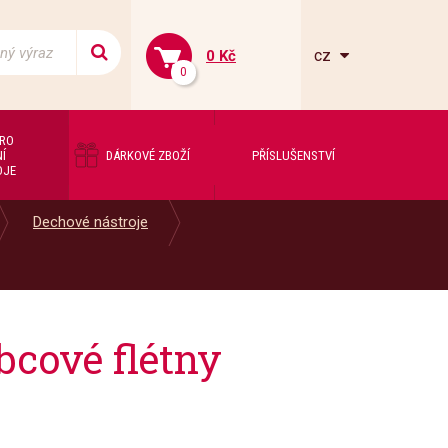
cz
0 Kč
0
PRO
Í
DÁRKOVÉ ZBOŽÍ
PŘÍSLUŠENSTVÍ
OJE
Dechové nástroje
cové flétny