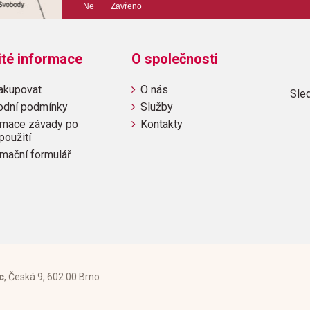
Ne Zavřeno
Výrobce: SCHOTT&Co. 
ité informace
O společnosti
Obsahuje:
akupovat
O nás
Sled
Bergwerkslied (Japan)Handwe
odní podmínky
Služby
(Amerika)Melodie (Fidschiins
mace závady po
Kontakty
(Amerika)Samba (Brasilien)Ta
použití
(Italien)Tanzlied (Mexiko)Ta
mační formulář
(Russland)Volkslied (Schottl
(Spanien)
c
, Česká 9, 602 00 Brno