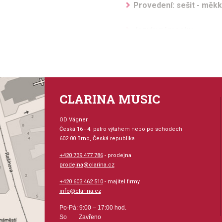
Provedení: sešit - měk
Jazyk: německy
Hudební styl: noty pro h
country, hudba pro děti,
Velikost (rozměr): 23 x
CLARINA MUSIC
Počet skladeb: 17
OD Vágner
Česká 16 - 4. patro výtahem nebo po schodech
602 00 Brno, Česká republika
Počet stran: 31
+420 739 477 786
- prodejna
hudební úprava: melodi
prodejna@clarina.cz
+420 603 462 510
- majitel firmy
Obsazení: trio
info@clarina.cz
Po-Pá: 9:00 – 17:00 hod.
Odběr minimálně 1 kus
So Zavřeno