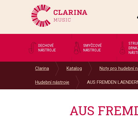
STRU
DECHOVÉ
SMYČCOVÉ
DRNK
NÁSTROJE
NÁSTROJE
NÁST
Clarina
Katalog
Noty pro hudební n
Hudební nástroje
AUS FREMDEN LAENDERN.
AUS FREMDE