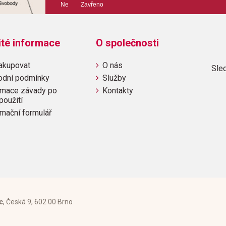
Ne Zavřeno
Výrobce: ALFRED PUBLI
ité informace
O společnosti
Obsahuje:
akupovat
O nás
Sled
Ave Maria
odní podmínky
Služby
mace závady po
Kontakty
použití
mační formulář
c
, Česká 9, 602 00 Brno