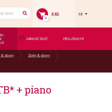
cz
0 Kč
0
PRO
Í
DÁRKOVÉ ZBOŽÍ
PŘÍSLUŠENSTVÍ
OJE
 & sbory
Zpěv & sbory
TB* + piano