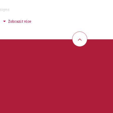
signs
rick M.
+ duchovní hudba
 27 cm
partitura / klavír