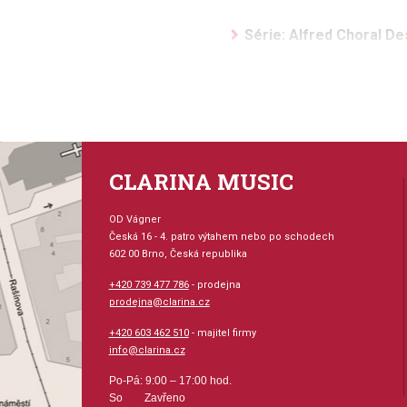
Série: Alfred Choral De
Aranžér: Liebergen, Pat
Hudební styl: klasická 
Velikost (rozměr): 17 x
CLARINA MUSIC
Počet skladeb: 1
OD Vágner
Česká 16 - 4. patro výtahem nebo po schodech
602 00 Brno, Česká republika
Počet stran: 12
+420 739 477 786
- prodejna
prodejna@clarina.cz
hudební úprava: sborová 
+420 603 462 510
- majitel firmy
info@clarina.cz
Obsazení: sbor, kvartet
Po-Pá: 9:00 – 17:00 hod.
Odběr minimálně 3 kusy
So Zavřeno