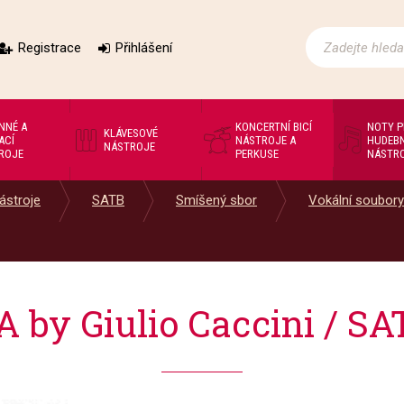
Registrace
Přihlášení
NNÉ A
KONCERTNÍ BICÍ
NOTY 
KLÁVESOVÉ
ACÍ
NÁSTROJE A
HUDEBN
NÁSTROJE
ROJE
PERKUSE
NÁSTR
ástroje
SATB
Smíšený sbor
Vokální soubory
by Giulio Caccini / SA