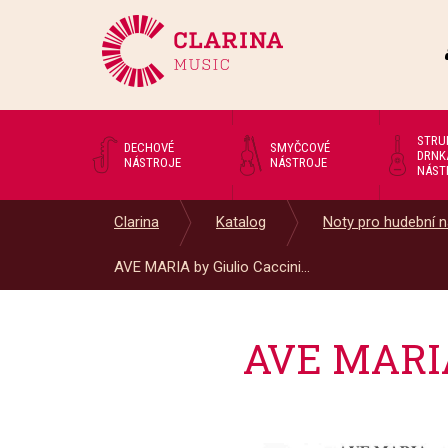
STRU
DECHOVÉ
SMYČCOVÉ
DRNK
NÁSTROJE
NÁSTROJE
NÁST
Clarina
Katalog
Noty pro hudební n
AVE MARIA by Giulio Caccini...
AVE MARIA 