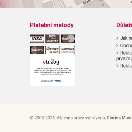
Platební metody
Důlež
Jak n
Obch
Rekla
prvním 
Rekla
© 2008-2026, Všechna práva vyhrazena,
Clarina Musi