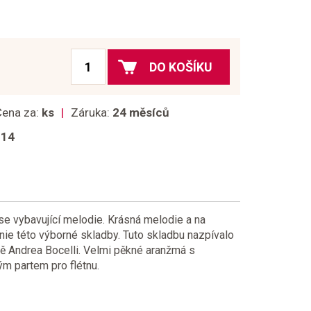
DO KOŠÍKU
Cena za:
ks
Záruka:
24 měsíců
014
 se vybavující melodie. Krásná melodie a na
ie této výborné skladby. Tuto skladbu nazpívalo
 Andrea Bocelli. Velmi pěkné aranžmá s
ým partem pro flétnu.